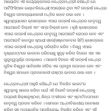
ଆୟୋଜିତ ଏହି କାର୍ଯ୍ୟକ୍ରମରେ କେନ୍ଦ୍ରମନ୍ତ୍ରୀ କହିଛନ୍ତି ଯେ
ଆର୍ଟିଫିସିଆଲ ଇଣ୍ଟେଲିଜେନ୍ସ(ଏଆଇ)ରେ ଥିବା ୩ଟି ଉତ୍କର୍ଷ କେନ୍ଦ୍ର
ବିଶ୍ୱର ଜନକଲ୍ୟାଣକାରୀ ମନ୍ଦିର ଭାବେ ଉଭା ହେବ ।
ସ୍ୱାସ୍ଥ୍ୟସେବା କ୍ଷେତ୍ରରେ ଏଆଇ ଉତ୍କର୍ଷ କେନ୍ଦ୍ରର ନେତୃତ୍ୱ
ଆଇଆଇଟି ଦିଲ୍ଲୀ ଏବଂ ଏମ୍ସ ଦିଲ୍ଲୀ ନେବ । କୃଷି କ୍ଷେତ୍ରରେ
ଏଆଇ ଉତ୍କର୍ଷ କେନ୍ଦ୍ରର ନେତୃତ୍ୱ ଆଇଆଇଟି ରୋପାର ନେବ ଏବଂ
ଆଇଆଇଟି କାନପୁର ସ୍ଥାୟୀ ସହର(ସଷ୍ଟେନେବଲ ସିଟି) କ୍ଷେତ୍ରରେ
ଏଆଇ ଉତ୍କର୍ଷ କେନ୍ଦ୍ରକୁ ପରିଚାଳିତ କରିବ । ବିଶ୍ୱ ଏଆଇ
ଦୃଶ୍ୟପଟ୍ଟରେ ଭାରତର ପରିଚୟକୁ ସୁଦୃଢ଼ କରିବା ଦିଗରେ ଏହା ଏକ
ଗୁରୁତ୍ୱପୂର୍ଣ୍ଣ ପଦକ୍ଷେପ । ଆଗାମୀ ଦିନରେ ଏହି ଉତ୍କର୍ଷ କେନ୍ଦ୍ର
ଗୁଡିକ ବିଶ୍ୱର ସାର୍ବଜନୀନ ନୀତିର ଏକ ପ୍ରମୁଖ ଉପାଦାନ ହେବ ଏବଂ
ବିଶ୍ୱର ସମାଧାନ ପ୍ରଦାନକାରୀ ରାଷ୍ଟ୍ର ଭାବରେ ଉଭା ହେବ ।
କେନ୍ଦ୍ରମନ୍ତ୍ରୀ ଆହୁରି କହିଛନ୍ତି ଯେ ‘ବିକଶିତ ଭାରତ’ର
ସ୍ୱପ୍ନକୁ ସାକାର କରିବା ପାଇଁ ଏହି ତିନୋଟି ଉତ୍କର୍ଷ କେନ୍ଦ୍ରକୁ
ଅଗ୍ରଣୀ ଶିକ୍ଷାନୁଷ୍ଠାନ, ଶିଳ୍ପ ଅଂଶୀଦାର ଏବଂ ଷ୍ଟାର୍ଟଅପମାନେ
ନେତୃତ୍ୱ ପ୍ରଦାନ କରିବେ । ସେମାନେ ଆନ୍ତଃବିଭାଗୀୟ ଗବେଷଣା
କରିବା ସହ ଅତ୍ୟାଧୁନିକ ଆପ୍ଲିକେସନ୍ ବିକଶିତ କରିବେ ଏବଂ ଏହି