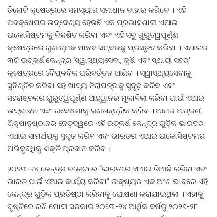
ତିନୋଟି କ୍ଷେତ୍ରରେ ସମସ୍ୟାର ସମାଧାନ ବାହାର କରିବେ । ଏହି
ପଦକ୍ଷେପର ଉଦ୍ଦେଶ୍ୟ ହେଉଛି ଏକ ପ୍ରଭାବଶାଳୀ ଏଆଇ
ଇକୋସିଷ୍ଟମକୁ ବିକଶିତ କରିବା ଏବଂ ଏହି ସବୁ ଗୁରୁତ୍ୱପୂର୍ଣ୍ଣ
କ୍ଷେତ୍ରରେ ଗୁଣାତ୍ମକ ମାନବ ସମ୍ବଳକୁ ପ୍ରସ୍ତୁତ କରିବା । ଏଆଇର
୩ଟି ଉତ୍କର୍ଷ କେନ୍ଦ୍ର ‘ସ୍ୱାସ୍ଥ୍ୟସେବା, କୃଷି ଏବଂ ସ୍ଥାୟୀ ସହର’
କ୍ଷେତ୍ରରେ ବୈପ୍ଳବିକ ପରିବର୍ତ୍ତନ ଆଣିବ । ସ୍ୱାସ୍ଥ୍ୟସେବାକୁ
ସୁନିଶ୍ଚିତ କରିବା ସହ ଖାଦ୍ୟ ନିରାପତ୍ତାକୁ ସୁଦୃଢ଼ କରିବ ଏବଂ
ସହରାଞ୍ଚଳର ଗୁରୁତ୍ୱପୂର୍ଣ୍ଣ ଆହ୍ୱାନର ମୁକାବିଲା କରିବା ପାଇଁ ଏଆଇ
ଉଦ୍ଭାବନ ଏବଂ ଗବେଷଣାକୁ ଗଣତାନ୍ତ୍ରିକ କରିବ । ଆମର ଅଗ୍ରଣୀ
ଶିକ୍ଷାନୁଷ୍ଠାନର ନେତୃତ୍ୱରେ ଏହି ଉତ୍କର୍ଷ କେନ୍ଦ୍ର ଗୁଡ଼ିକ ଭାରତର
ଏଆଇ ସାମର୍ଥ୍ୟକୁ ସୁଦୃଢ଼ କରିବ ଏବଂ ଭାରତର ଏଆଇ ଇକୋସିଷ୍ଟମର
ଅଭିବୃଦ୍ଧିକୁ ଶକ୍ତି ପ୍ରଦାନ କରିବ ।
୨୦୨୩-୨୪ କେନ୍ଦ୍ର ବଜେଟରେ “ଭାରତରେ ଏଆଇ ତିଆରି କରିବା ଏବଂ
ଭାରତ ପାଇଁ ଏଆଇ କାର୍ଯ୍ୟ କରିବା” ଲକ୍ଷ୍ୟର ଏକ ଅଂଶ ଭାବରେ ଏହି
କେନ୍ଦ୍ର ଗୁଡ଼ିକ ପ୍ରତିଷ୍ଠା କରିବାକୁ ଘୋଷଣା କରାଯାଇଥିଲା । ଏହାକୁ
ଦୃଷ୍ଟିରେ ରଖି ମୋଦୀ ସରକାର ୨୦୨୩-୨୪ ଆର୍ଥିକ ବର୍ଷରୁ ୨୦୨୭-୨୮