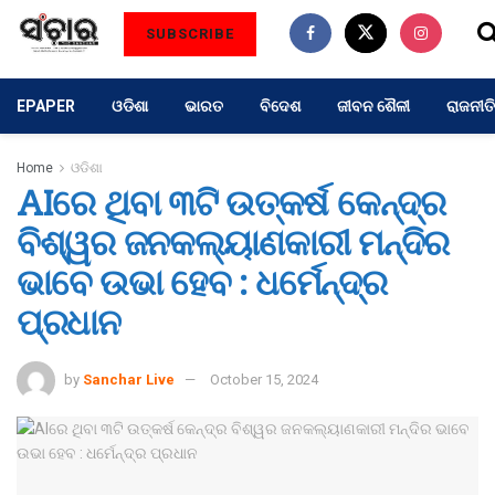
SUBSCRIBE
EPAPER
ଓଡିଶା
ଭାରତ
ବିଦେଶ
ଜୀବନ ଶୈଳୀ
ରାଜନୀତି
Home
ଓଡିଶା
AIରେ ଥିବା ୩ଟି ଉତ୍କର୍ଷ କେନ୍ଦ୍ର
ବିଶ୍ୱର ଜନକଲ୍ୟାଣକାରୀ ମନ୍ଦିର
ଭାବେ ଉଭା ହେବ : ଧର୍ମେନ୍ଦ୍ର
ପ୍ରଧାନ
by
Sanchar Live
October 15, 2024