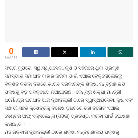
0
SHARES
ସଂଚାର ବ୍ୟୁରୋ: ସ୍ୱାସ୍ଥ୍ୟସେବା, କୃଷି ଓ ସହରରେ ଥିବା ପ୍ରମୁଖ
ସମସ୍ୟାର ସମାଧାନ ବାହାର କରିବା ପାଇଁ ଏଆଇ ଟେକ୍ନୋଲୋଜିକୁ
ବିକଶିତ କରିବା ଦିଗରେ ଭାରତ ସରକାରଙ୍କ ଶିକ୍ଷା ମନ୍ତ୍ରଣାଳୟ
ପକ୍ଷରୁ ବଡ଼ ପଦକ୍ଷେପ ନିଆଯାଇଛି । କେନ୍ଦ୍ର ଶିକ୍ଷା ମନ୍ତ୍ରୀ
ଧର୍ମେନ୍ଦ୍ର ପ୍ରଧାନ ଆଜି ନୂଆଦିଲ୍ଲୀ ଠାରେ ସ୍ୱାସ୍ଥ୍ୟସେବା, କୃଷି ଏବଂ
ସ୍ଥାୟୀ ସହର କ୍ଷେତ୍ରକୁ ବିଶେଷ ଦୃଷ୍ଟିରେ ରଖି ତିନୋଟି ଏଆଇ
ସେଣ୍ଟର ଅଫ୍ ଏକ୍ସଲେନ୍ସ (ସିଓଇ) ପ୍ରତିଷ୍ଠା କରିବା ପାଇଁ ଘୋଷଣା
କରିଛନ୍ତି ।
ମଙ୍ଗଳବାର ନୂଆଦିଲ୍ଲୀ ଠାରେ ଶିକ୍ଷା ମନ୍ତ୍ରଣାଳୟ ପକ୍ଷରୁ