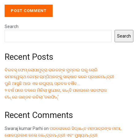
Search
Search
Recent Posts
ବିଗବସ୍ ଫେମ୍ ଲୋପାମୁଦ୍ରା ରାଉତଙ୍କ ମୁମ୍ବାଇ ଘରୁ ଚୋରି
କମନୱେଲ୍ଥ ଗେମ୍ସ ଚାମ୍ପିଅନଙ୍କୁ ସାକ୍ଷାତ କଲେ ପ୍ରଧାନମନ୍ତ୍ରୀ
ପୁଣି ଆସୁଛି ଆଉ ଏକ ଲଘୁଚାପ, ପ୍ରବଳ ବର୍ଷିବ…
୨ ବର୍ଷ ପରେ ଦଳରେ ମିଳିଲା ସୁଯୋଗ, କାନ୍ଦି ପକାଇଲେ ସରଫରାଜ
ଚୀନ୍ ରେ ତାଣ୍ଡବ ରଚିଲା ‘ଡଲଫିନ୍’
Recent Comments
Swaraj kumar Parhi
on
ପରଲୋକରେ ସିଦ୍ଧାନ୍ତ ମହାପାତ୍ରଙ୍କ ମାଆ,
ଶୋକପ୍ରକାଶ କଲେ କେନ୍ଦ୍ରମନ୍ତ୍ରୀ ଏବଂ ମୁଖ୍ୟମନ୍ତ୍ରୀ