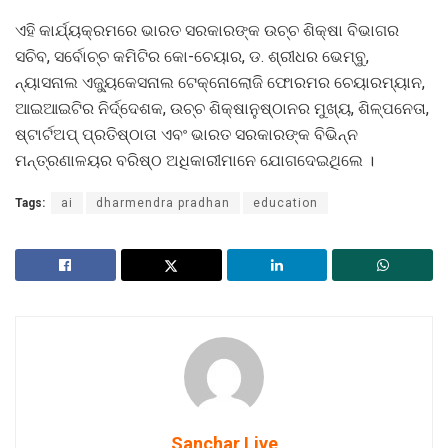
ଏହି କାର୍ଯ୍ୟକ୍ରମରେ ଭାରତ ସରକାରଙ୍କ ଉଚ୍ଚ ଶିକ୍ଷା ବିଭାଗର
ସଚିବ, ସର୍ବୋଚ୍ଚ କମିଟିର କୋ-ଚେୟାର, ଡ. ଶ୍ରୀଧର ଭେମ୍ବୁ,
ନ୍ୟାସନାଲ ଏଜ୍ୟୁକେସନାଲ ଟେକ୍ନୋଲୋଜି ଫୋରମର ଚେୟାରମ୍ୟାନ,
ଆଇଆଇଟିର ନିର୍ଦ୍ଦେଶକ, ଉଚ୍ଚ ଶିକ୍ଷାନୁଷ୍ଠାନର ମୁଖ୍ୟ, ଶିଳ୍ପନେତା,
ଷ୍ଟାର୍ଟଅପ୍ ପ୍ରତିଷ୍ଠାତା ଏବଂ ଭାରତ ସରକାରଙ୍କ ବିଭିନ୍ନ
ମନ୍ତ୍ରଣାଳୟର ବରିଷ୍ଠ ଅଧିକାରୀମାନେ ଯୋଗଦେଇଥିଲେ ।
Tags:
ai
dharmendra pradhan
education
Sanchar Live