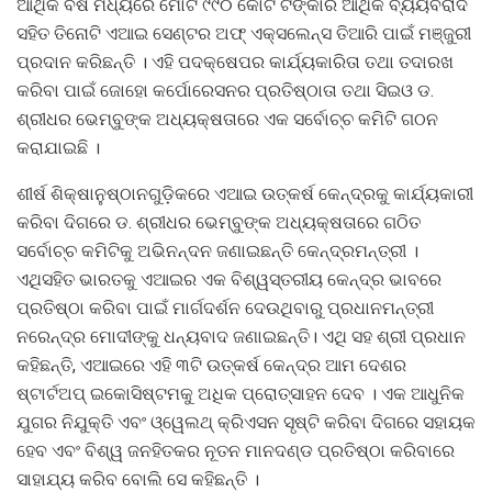
ଆର୍ଥିକ ବର୍ଷ ମଧ୍ୟରେ ମୋଟ ୯୯୦ କୋଟି ଟଙ୍କାର ଆର୍ଥିକ ବ୍ୟୟବରାଦ
ସହିତ ତିନୋଟି ଏଆଇ ସେଣ୍ଟର ଅଫ୍ ଏକ୍ସଲେନ୍ସ ତିଆରି ପାଇଁ ମଞ୍ଜୁରୀ
ପ୍ରଦାନ କରିଛନ୍ତି । ଏହି ପଦକ୍ଷେପର କାର୍ଯ୍ୟକାରିତା ତଥା ତଦାରଖ
କରିବା ପାଇଁ ଜୋହୋ କର୍ପୋରେସନର ପ୍ରତିଷ୍ଠାତା ତଥା ସିଇଓ ଡ.
ଶ୍ରୀଧର ଭେମ୍ବୁଙ୍କ ଅଧ୍ୟକ୍ଷତାରେ ଏକ ସର୍ବୋଚ୍ଚ କମିଟି ଗଠନ
କରାଯାଇଛି ।
ଶୀର୍ଷ ଶିକ୍ଷାନୁଷ୍ଠାନଗୁଡ଼ିକରେ ଏଆଇ ଉତ୍କର୍ଷ କେନ୍ଦ୍ରକୁ କାର୍ଯ୍ୟକାରୀ
କରିବା ଦିଗରେ ଡ. ଶ୍ରୀଧର ଭେମ୍ବୁଙ୍କ ଅଧ୍ୟକ୍ଷତାରେ ଗଠିତ
ସର୍ବୋଚ୍ଚ କମିଟିକୁ ଅଭିନନ୍ଦନ ଜଣାଇଛନ୍ତି କେନ୍ଦ୍ରମନ୍ତ୍ରୀ ।
ଏଥିସହିତ ଭାରତକୁ ଏଆଇର ଏକ ବିଶ୍ୱସ୍ତରୀୟ କେନ୍ଦ୍ର ଭାବରେ
ପ୍ରତିଷ୍ଠା କରିବା ପାଇଁ ମାର୍ଗଦର୍ଶନ ଦେଉଥିବାରୁ ପ୍ରଧାନମନ୍ତ୍ରୀ
ନରେନ୍ଦ୍ର ମୋଦୀଙ୍କୁ ଧନ୍ୟବାଦ ଜଣାଇଛନ୍ତି। ଏଥି ସହ ଶ୍ରୀ ପ୍ରଧାନ
କହିଛନ୍ତି, ଏଆଇରେ ଏହି ୩ଟି ଉତ୍କର୍ଷ କେନ୍ଦ୍ର ଆମ ଦେଶର
ଷ୍ଟାର୍ଟଅପ୍ ଇକୋସିଷ୍ଟମକୁ ଅଧିକ ପ୍ରୋତ୍ସାହନ ଦେବ । ଏକ ଆଧୁନିକ
ଯୁଗର ନିଯୁକ୍ତି ଏବଂ ଓ୍ୱେଲଥ୍ କ୍ରିଏସନ ସୃଷ୍ଟି କରିବା ଦିଗରେ ସହାୟକ
ହେବ ଏବଂ ବିଶ୍ୱ ଜନହିତକର ନୂତନ ମାନଦଣ୍ଡ ପ୍ରତିଷ୍ଠା କରିବାରେ
ସାହାଯ୍ୟ କରିବ ବୋଲି ସେ କହିଛନ୍ତି ।