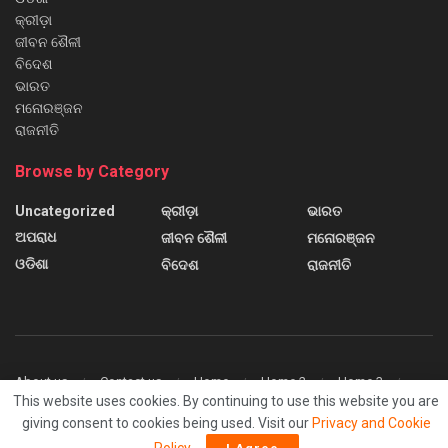
କ୍ରୀଡ଼ା
ଜୀବନ ଶୈଳୀ
ବିଦେଶ
ଭାରତ
ମନୋରଞ୍ଜନ
ରାଜନୀତି
Browse by Category
Uncategorized
କ୍ରୀଡ଼ା
ଭାରତ
ଅପରାଧ
ଜୀବନ ଶୈଳୀ
ମନୋରଞ୍ଜନ
ଓଡିଶା
ବିଦେଶ
ରାଜନୀତି
About us
Contact us
Home
Home 2
Home 3
This website uses cookies. By continuing to use this website you are
Home 4
Home 5
Home 6
Sample Page
giving consent to cookies being used. Visit our
Privacy and Cookie
© 2024
Sanchar News