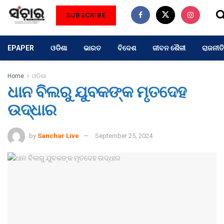
SUBSCRIBE
EPAPER
ଓଡିଶା
ଭାରତ
ବିଦେଶ
ଜୀବନ ଶୈଳୀ
ରାଜନୀତି
Home
ଓଡିଶା
ଧାନ ବିଲରୁ ଯୁବକଙ୍କ ମୃତଦେହ
ଉଦ୍ଧାର
by
Sanchar Live
September 25, 2024