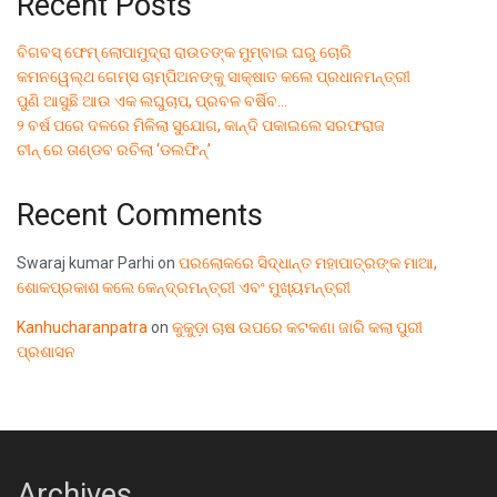
Recent Posts
ବିଗବସ୍ ଫେମ୍ ଲୋପାମୁଦ୍ରା ରାଉତଙ୍କ ମୁମ୍ବାଇ ଘରୁ ଚୋରି
କମନୱେଲ୍ଥ ଗେମ୍ସ ଚାମ୍ପିଅନଙ୍କୁ ସାକ୍ଷାତ କଲେ ପ୍ରଧାନମନ୍ତ୍ରୀ
ପୁଣି ଆସୁଛି ଆଉ ଏକ ଲଘୁଚାପ, ପ୍ରବଳ ବର୍ଷିବ…
୨ ବର୍ଷ ପରେ ଦଳରେ ମିଳିଲା ସୁଯୋଗ, କାନ୍ଦି ପକାଇଲେ ସରଫରାଜ
ଚୀନ୍ ରେ ତାଣ୍ଡବ ରଚିଲା ‘ଡଲଫିନ୍’
Recent Comments
Swaraj kumar Parhi
on
ପରଲୋକରେ ସିଦ୍ଧାନ୍ତ ମହାପାତ୍ରଙ୍କ ମାଆ,
ଶୋକପ୍ରକାଶ କଲେ କେନ୍ଦ୍ରମନ୍ତ୍ରୀ ଏବଂ ମୁଖ୍ୟମନ୍ତ୍ରୀ
Kanhucharanpatra
on
କୁକୁଡ଼ା ଚାଷ ଉପରେ କଟକଣା ଜାରି କଲା ପୁରୀ
ପ୍ରଶାସନ
Archives