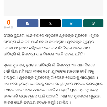
0
SHARES
ସଂଚାର ବ୍ୟୁରୋ: ଧାନ ବିଲରେ ପଡ଼ିରହିଛି ଯୁବକଙ୍କ ମୃତଦେହ । ମୃତକ
ଜାଡିଙ୍ଗି ଗାଁର ରବି ମାଝୀ ବୋଲି ଜଣାପଡ଼ିଛି । ଯୁବକଙ୍କ ମୃତ୍ୟୁର
କାରଣ ଅସ୍ପଷ୍ଟ ରହିଥିବାବେଳେ ଗଜପତି ଜିଲ୍ଲା ଅଡବା ଥାନା
ଜlଡିଙ୍ଗି ଗାଁ ନିକଟସ୍ଥ ଧାନ ବିଲରେ ଏଭଳି ଘଟଣା ଘଟିଛି ।
ସୂଚନା ମୁତାବକ, ବୁଧବାର ଜlଡିଙ୍ଗି ଗାଁ ନିକଟସ୍ଥ ଏକ ଧାନ ବିଲରେ
ସେହି ଗାଁର ରବି ମାଝୀ ନାମକ ଜଣେ ଯୁବକଙ୍କ ମତଦେହ ଦେଖିବାକୁ
ମିଳିଥିଲା । ଯୁବକଙ୍କ ମୃତଦେହକୁ ଗାଁଲୋକେ ଦେଖିବାକୁ ପାଇଥିଲେ ।
ଏହା ଦେଖି ତୁରନ୍ତ ପୋଲିସକୁ ଘଟଣା ସମ୍ୱନ୍ଧରେ ଅବଗତ କରାଇଥିଲେ
। ଖବର ପାଇ ଘଟଣାସ୍ଥଳରେ ପୋଲିସ ପହଞ୍ଚି ଯୁବକଙ୍କ ମୃତଦେହ
ଜବତ କରି ବ୍ୟବଚ୍ଛେଦ ପାଇଁ ପଠାଇଛି । ଏହା ସହ ଯୁବକଙ୍କ ମୃତ୍ୟୁର
କାରଣ ଖୋଜି ଘଟଣାର ତଦନ୍ତ କରୁଛି ପୋଲିସ ।