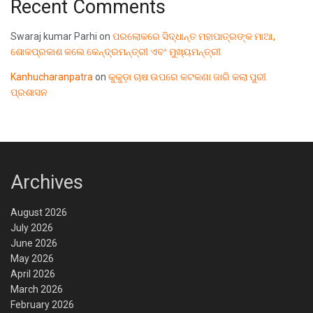
Recent Comments
Swaraj kumar Parhi
on
ପରଲୋକରେ ସିଦ୍ଧାନ୍ତ ମହାପାତ୍ରଙ୍କ ମାଆ,
ଶୋକପ୍ରକାଶ କଲେ କେନ୍ଦ୍ରମନ୍ତ୍ରୀ ଏବଂ ମୁଖ୍ୟମନ୍ତ୍ରୀ
Kanhucharanpatra
on
କୁକୁଡ଼ା ଚାଷ ଉପରେ କଟକଣା ଜାରି କଲା ପୁରୀ
ପ୍ରଶାସନ
Archives
August 2026
July 2026
June 2026
May 2026
April 2026
March 2026
February 2026