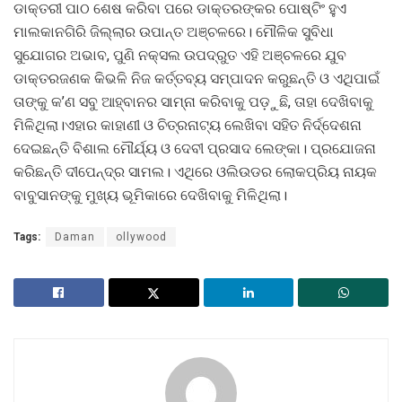
ଡାକ୍ତରୀ ପାଠ ଶେଷ କରିବା ପରେ ଡାକ୍ତରଙ୍କର ପୋଷ୍ଟିଂ ହୁଏ
ମାଲକାନଗିରି ଜିଲ୍ଲାର ଉପାନ୍ତ ଅଞ୍ଚଳରେ। ମୌଳିକ ସୁବିଧା
ସୁଯୋଗର ଅଭାବ, ପୁଣି ନକ୍ସଲ ଉପଦ୍ରୁତ ଏହି ଅଞ୍ଚଳରେ ଯୁବ
ଡାକ୍ତରଜଣକ କିଭଳି ନିଜ କର୍ତ୍ତବ୍ୟ ସମ୍ପାଦନ କରୁଛନ୍ତି ଓ ଏଥିପାଇଁ
ତାଙ୍କୁ କ’ଣ ସବୁ ଆହ୍ବାନର ସାମ୍ନା କରିବାକୁ ପଡ଼ୁଛି, ତାହା ଦେଖିବାକୁ
ମିଳିଥିଲା।ଏହାର କାହାଣୀ ଓ ଚିତ୍ରନାଟ୍ୟ ଲେଖିବା ସହିତ ନିର୍ଦ୍ଦେଶନା
ଦେଇଛନ୍ତି ବିଶାଲ ମୌର୍ଯ୍ୟ ଓ ଦେବୀ ପ୍ରସାଦ ଲେଙ୍କା। ପ୍ରଯୋଜନା
କରିଛନ୍ତି ଦୀପେନ୍ଦ୍ର ସାମଲ। ଏଥିରେ ଓଲିଉଡର ଲୋକପ୍ରିୟ ନାୟକ
ବାବୁସାନଙ୍କୁ ମୁଖ୍ୟ ଭୂମିକାରେ ଦେଖିବାକୁ ମିଳିଥିଲା।
Tags:
Daman
ollywood