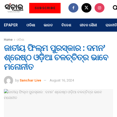
SUBSCRIBE
EPAPER
ଓଡିଶା
ଭାରତ
ବିଦେଶ
ଜୀବନ ଶୈଳୀ
ରାଜନୀତି
Home
ଓଡିଶା
ଜାତୀୟ ଫିଲ୍ମ ପୁରସ୍କାର : ଦମନ’
ଶ୍ରେଷ୍ଠ ଓଡ଼ିଆ ଚଳଚ୍ଚିତ୍ର ଭାବେ
ମନୋନୀତ
by
Sanchar Live
August 16, 2024