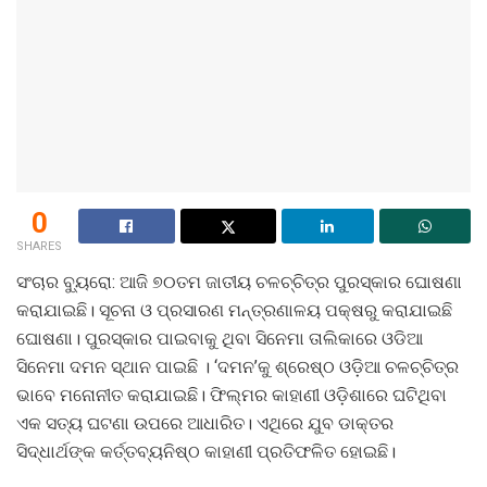
0
SHARES
ସଂଚାର ବ୍ୟୁରୋ: ଆଜି ୭୦ତମ ଜାତୀୟ ଚଳଚ୍ଚିତ୍ର ପୁରସ୍କାର ଘୋଷଣା
କରାଯାଇଛି। ସୂଚନା ଓ ପ୍ରସାରଣ ମନ୍ତ୍ରଣାଳୟ ପକ୍ଷରୁ କରାଯାଇଛି
ଘୋଷଣା। ପୁରସ୍କାର ପାଇବାକୁ ଥିବା ସିନେମା ତାଲିକାରେ ଓଡିଆ
ସିନେମା ଦମନ ସ୍ଥାନ ପାଇଛି । ‘ଦମନ’କୁ ଶ୍ରେଷ୍ଠ ଓଡ଼ିଆ ଚଳଚ୍ଚିତ୍ର
ଭାବେ ମନୋନୀତ କରାଯାଇଛି। ଫିଲ୍ମର କାହାଣୀ ଓଡ଼ିଶାରେ ଘଟିଥିବା
ଏକ ସତ୍ୟ ଘଟଣା ଉପରେ ଆଧାରିତ। ଏଥିରେ ଯୁବ ଡାକ୍ତର
ସିଦ୍ଧାର୍ଥଙ୍କ କର୍ତ୍ତବ୍ୟନିଷ୍ଠ କାହାଣୀ ପ୍ରତିଫଳିତ ହୋଇଛି।