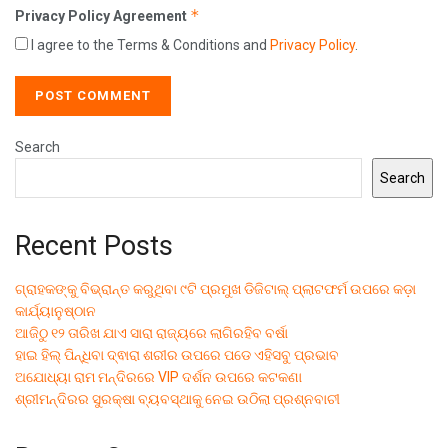
*
Privacy Policy Agreement
I agree to the Terms & Conditions and
Privacy Policy
.
Search
Search
Recent Posts
ଗ୍ରାହକଙ୍କୁ ବିଭ୍ରାନ୍ତ କରୁଥିବା ୯ଟି ପ୍ରମୁଖ ଡିଜିଟାଲ୍ ପ୍ଲାଟଫର୍ମ ଉପରେ କଡ଼ା
କାର୍ଯ୍ୟାନୁଷ୍ଠାନ
ଆଜିଠୁ ୧୨ ତାରିଖ ଯାଏ ସାରା ରାଜ୍ୟରେ ଲାଗିରହିବ ବର୍ଷା
ହାଇ ହିଲ୍ ପିନ୍ଧିବା ଦ୍ଵାରା ଶରୀର ଉପରେ ପଡେ ଏହିସବୁ ପ୍ରଭାବ
ଅଯୋଧ୍ୟା ରାମ ମନ୍ଦିରରେ VIP ଦର୍ଶନ ଉପରେ କଟକଣା
ଶ୍ରୀମନ୍ଦିରର ସୁରକ୍ଷା ବ୍ୟବସ୍ଥାକୁ ନେଇ ଉଠିଲା ପ୍ରଶ୍ନବାଚୀ