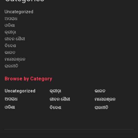
Uncategorized
ଅପରାଧ
ଓଡିଶା
କ୍ରୀଡ଼ା
ଜୀବନ ଶୈଳୀ
ବିଦେଶ
ଭାରତ
ମନୋରଞ୍ଜନ
ରାଜନୀତି
Browse by Category
Uncategorized
କ୍ରୀଡ଼ା
ଭାରତ
ଅପରାଧ
ଜୀବନ ଶୈଳୀ
ମନୋରଞ୍ଜନ
ଓଡିଶା
ବିଦେଶ
ରାଜନୀତି