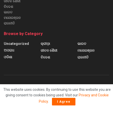
ଜୀବନ ଶୈଳୀ
ବିଦେଶ
ଭାରତ
ମନୋରଞ୍ଜନ
ରାଜନୀତି
Browse by Category
Uncategorized
କ୍ରୀଡ଼ା
ଭାରତ
ଅପରାଧ
ଜୀବନ ଶୈଳୀ
ମନୋରଞ୍ଜନ
ଓଡିଶା
ବିଦେଶ
ରାଜନୀତି
About us
Contact us
Home
Home 2
Home 3
This website uses cookies. By continuing to use this website you are
Home 4
Home 5
Home 6
Sample Page
giving consent to cookies being used. Visit our
Privacy and Cookie
Policy
.
I Agree
© 2024
Sanchar News