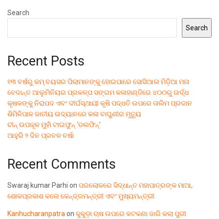
Search
Search
Recent Posts
୧୩ ବର୍ଷରୁ କମ୍ ବୟସର ପିଲାମାନଙ୍କୁ ହୋଇପାରେ ସୋସିଆଲ ମିଡ଼ିଆ ମନା
ବେଦାନ୍ତ ଆଲୁମିନିୟର ପ୍ରକଳ୍ପ ସଙ୍ଗମ କଳାହାଣ୍ଡିରେ ୪୦୦ରୁ ଉର୍ଦ୍ଧ
କୃଷକଙ୍କୁ ନିରାପଦ ଏବଂ ଦୀର୍ଘସ୍ଥାୟୀ କୃଷି ପଦ୍ଧତି ଉପରେ ତାଲିମ ପ୍ରଦାନ
ଶିମିଳିପାଳ ଜାତୀୟ ଉଦ୍ୟାନରେ କଳା ବାଘୁଣୀର ମୃତ୍ୟୁ
ଚୀନ୍ ଉପକୂଳ ମୁହାଁ ଟାଇଫୁନ୍ ‘ଡଲଫିନ୍’
ଆହୁରି ୨ ଦିନ ପ୍ରବଳ ବର୍ଷା
Recent Comments
Swaraj kumar Parhi
on
ପରଲୋକରେ ସିଦ୍ଧାନ୍ତ ମହାପାତ୍ରଙ୍କ ମାଆ,
ଶୋକପ୍ରକାଶ କଲେ କେନ୍ଦ୍ରମନ୍ତ୍ରୀ ଏବଂ ମୁଖ୍ୟମନ୍ତ୍ରୀ
Kanhucharanpatra
on
କୁକୁଡ଼ା ଚାଷ ଉପରେ କଟକଣା ଜାରି କଲା ପୁରୀ