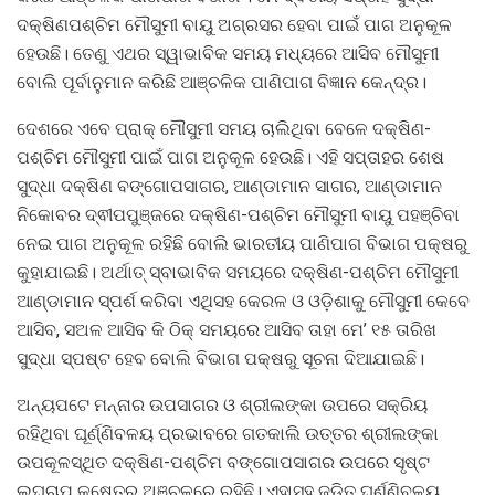
ଦକ୍ଷିଣପଶ୍ଚିମ ମୌସୁମୀ ବାୟୁ ଅଗ୍ରସର ହେବା ପାଇଁ ପାଗ ଅନୁକୂଳ
ହେଉଛି। ତେଣୁ ଏଥର ସ୍ୱାଭାବିକ ସମୟ ମଧ୍ୟରେ ଆସିବ ମୌସୁମୀ
ବୋଲି ପୂର୍ବାନୁମାନ କରିଛି ଆଞ୍ଚଳିକ ପାଣିପାଗ ବିଜ୍ଞାନ କେନ୍ଦ୍ର।
ଦେଶରେ ଏବେ ପ୍ରାକ୍ ମୌସୁମୀ ସମୟ ଚାଲିଥିବା ବେଳେ ଦକ୍ଷିଣ-
ପଶ୍ଚିମ ମୌସୁମୀ ପାଇଁ ପାଗ ଅନୁକୂଳ ହେଉଛି। ଏହି ସପ୍ତାହର ଶେଷ
ସୁଦ୍ଧା ଦକ୍ଷିଣ ବଙ୍ଗୋପସାଗର, ଆଣ୍ଡାମାନ ସାଗର, ଆଣ୍ଡାମାନ
ନିକୋବର ଦ୍ଵୀପପୁଞ୍ଜରେ ଦକ୍ଷିଣ-ପଶ୍ଚିମ ମୌସୁମୀ ବାୟୁ ପହଞ୍ଚିବା
ନେଇ ପାଗ ଅନୁକୂଳ ରହିଛି ବୋଲି ଭାରତୀୟ ପାଣିପାଗ ବିଭାଗ ପକ୍ଷରୁ
କୁହାଯାଇଛି। ଅର୍ଥାତ୍ ସ୍ବାଭାବିକ ସମୟରେ ଦକ୍ଷିଣ-ପଶ୍ଚିମ ମୌସୁମୀ
ଆଣ୍ଡାମାନ ସ୍ପର୍ଶ କରିବା ଏଥିସହ କେରଳ ଓ ଓଡ଼ିଶାକୁ ମୌସୁମୀ କେବେ
ଆସିବ, ସଅଳ ଆସିବ କି ଠିକ୍ ସମୟରେ ଆସିବ ତାହା ମେ’ ୧୫ ତାରିଖ
ସୁଦ୍ଧା ସ୍ପଷ୍ଟ ହେବ ବୋଲି ବିଭାଗ ପକ୍ଷରୁ ସୂଚନା ଦିଆଯାଇଛି।
ଅନ୍ୟପଟେ ମନ୍ନାର ଉପସାଗର ଓ ଶ୍ରୀଲଙ୍କା ଉପରେ ସକ୍ରିୟ
ରହିଥିବା ଘୂର୍ଣ୍ଣିବଳୟ ପ୍ରଭାବରେ ଗତକାଲି ଉତ୍ତର ଶ୍ରୀଲଙ୍କା
ଉପକୂଳସ୍ଥିତ ଦକ୍ଷିଣ-ପଶ୍ଚିମ ବଙ୍ଗୋପସାଗର ଉପରେ ସୃଷ୍ଟ
ଲଘୁଚାପ କ୍ଷେତ୍ର ଅଞ୍ଚଳରେ ରହିଛି। ଏହାସହ ଜଡ଼ିତ ଘୂର୍ଣ୍ଣିବଳୟ