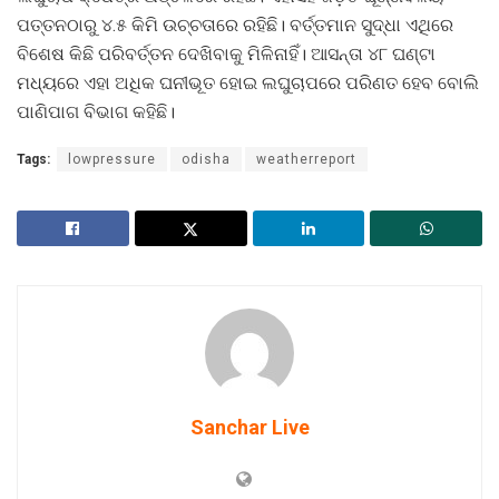
ପତ୍ତନଠାରୁ ୪.୫ କିମି ଉଚ୍ଚତାରେ ରହିଛି। ବର୍ତ୍ତମାନ ସୁଦ୍ଧା ଏଥିରେ
ବିଶେଷ କିଛି ପରିବର୍ତ୍ତନ ଦେଖିବାକୁ ମିଳିନାହିଁ। ଆସନ୍ତା ୪୮ ଘଣ୍ଟା
ମଧ୍ୟରେ ଏହା ଅଧିକ ଘନୀଭୂତ ହୋଇ ଲଘୁଚାପରେ ପରିଣତ ହେବ ବୋଲି
ପାଣିପାଗ ବିଭାଗ କହିଛି।
Tags:
lowpressure
odisha
weatherreport
Sanchar Live