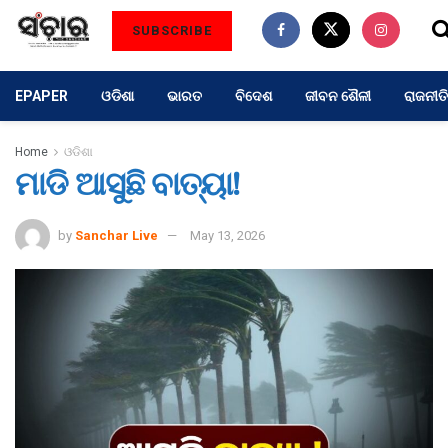
SUBSCRIBE
EPAPER
ଓଡିଶା
ଭାରତ
ବିଦେଶ
ଜୀବନ ଶୈଳୀ
ରାଜନୀତି
Home
ଓଡିଶା
ମାଡି ଆସୁଛି ବାତ୍ୟା!
by
Sanchar Live
May 13, 2026