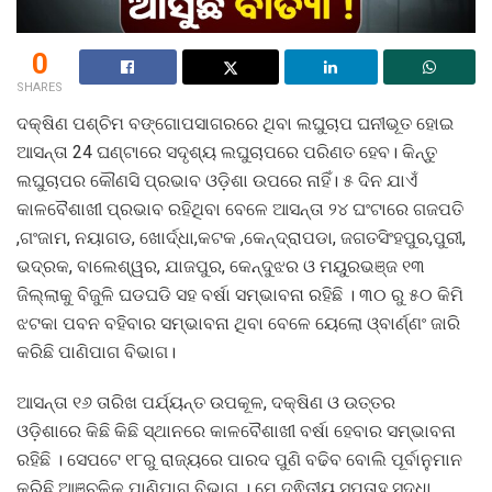
0
SHARES
ଦକ୍ଷିଣ ପଶ୍ଚିମ ବଙ୍ଗୋପସାଗରରେ ଥିବା ଲଘୁଚାପ ଘନୀଭୂତ ହୋଇ
ଆସନ୍ତା 24 ଘଣ୍ଟାରେ ସଦୃଶ୍ୟ ଲଘୁଚାପରେ ପରିଣତ ହେବ। କିନ୍ତୁ
ଲଘୁଚାପର କୌଣସି ପ୍ରଭାବ ଓଡ଼ିଶା ଉପରେ ନାହିଁ। ୫ ଦିନ ଯାଏଁ
କାଳବୈଶାଖୀ ପ୍ରଭାବ ରହିଥିବା ବେଳେ ଆସନ୍ତା ୨୪ ଘଂଟାରେ ଗଜପତି
,ଗଂଜାମ, ନୟାଗଡ, ଖୋର୍ଦ୍ଧା,କଟକ ,କେନ୍ଦ୍ରାପଡା, ଜଗତସିଂହପୁର,ପୁରୀ,
ଭଦ୍ରକ, ବାଲେଶ୍ୱର, ଯାଜପୁର, କେନ୍ଦୁଝର ଓ ମୟୁରଭଞ୍ଜ ୧୩
ଜିଲ୍ଲାକୁ ବିଜୁଳି ଘଡଘଡି ସହ ବର୍ଷା ସମ୍ଭାବନା ରହିଛି । ୩୦ ରୁ ୫୦ କିମି
ଝଟକା ପବନ ବହିବାର ସମ୍ଭାବନା ଥିବା ବେଳେ ୟେଲୋ ଓ୍ବାର୍ଣ୍ଣଂ ଜାରି
କରିଛି ପାଣିପାଗ ବିଭାଗ।
ଆସନ୍ତା ୧୬ ତାରିଖ ପର୍ଯ୍ୟନ୍ତ ଉପକୂଳ, ଦକ୍ଷିଣ ଓ ଉତ୍ତର
ଓଡ଼ିଶାରେ କିଛି କିଛି ସ୍ଥାନରେ କାଳବୈଶାଖୀ ବର୍ଷା ହେବାର ସମ୍ଭାବନା
ରହିଛି । ସେପଟେ ୧୮ରୁ ରାଜ୍ୟରେ ପାରଦ ପୁଣି ବଢିବ ବୋଲି ପୂର୍ବାନୁମାନ
କରିଛି ଆଞ୍ଚଳିକ ପାଣିପାଗ ବିଭାଗ । ମେ ଦ୍ଵିତୀୟ ସପ୍ତାହ ସୁଦ୍ଧା