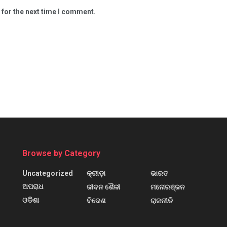
 for the next time I comment.
Browse by Category
Uncategorized
କ୍ରୀଡ଼ା
ଭାରତ
ଅପରାଧ
ଜୀବନ ଶୈଳୀ
ମନୋରଞ୍ଜନ
ଓଡିଶା
ବିଦେଶ
ରାଜନୀତି