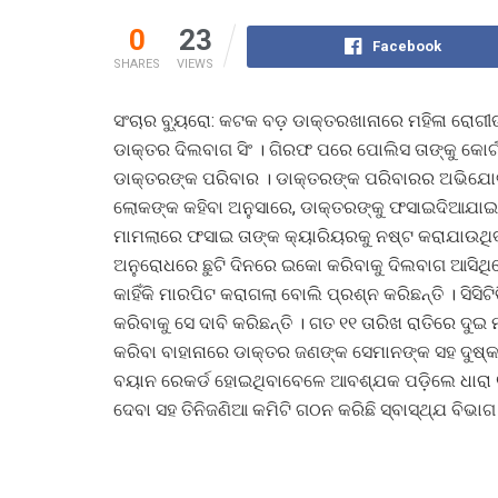
0
23
Facebook
SHARES
VIEWS
ସଂଚାର ବ୍ୟୁରୋ: କଟକ ବଡ଼ ଡାକ୍ତରଖାନାରେ ମହିଳା ରୋଗ
ଡାକ୍ତର ଦିଲବାଗ ସିଂ । ଗିରଫ ପରେ ପୋଲିସ ତାଙ୍କୁ କୋର୍
ଡାକ୍ତରଙ୍କ ପରିବାର । ଡାକ୍ତରଙ୍କ ପରିବାରର ଅଭିଯୋଗ
ଲୋକଙ୍କ କହିବା ଅନୁସାରେ, ଡାକ୍ତରଙ୍କୁ ଫସାଇଦିଆଯାଇଛି । 
ମାମଲାରେ ଫସାଇ ତାଙ୍କ କ୍ୟାରିୟରକୁ ନଷ୍ଟ କରାଯାଉଥି
ଅନୁରୋଧରେ ଛୁଟି ଦିନରେ ଇକୋ କରିବାକୁ ଦିଲବାଗ ଆସି
କାହିଁକି ମାରପିଟ କରାଗଲା ବୋଲି ପ୍ରଶ୍ନ କରିଛନ୍ତି । ସି
କରିବାକୁ ସେ ଦାବି କରିଛନ୍ତି । ଗତ ୧୧ ତାରିଖ ରାତିରେ ଦୁଇ 
କରିବା ବାହାନାରେ ଡାକ୍ତର ଜଣଙ୍କ ସେମାନଙ୍କ ସହ ଦୁଷ୍କର
ବୟାନ ରେକର୍ଡ ହୋଇଥିବାବେଳେ ଆବଶ୍ଯକ ପଡ଼ିଲେ ଧାରା ୧୬
ଦେବା ସହ ତିନିଜଣିଆ କମିଟି ଗଠନ କରିଛି ସ୍ବାସ୍ଥ୍ଯ ବିଭାଗ