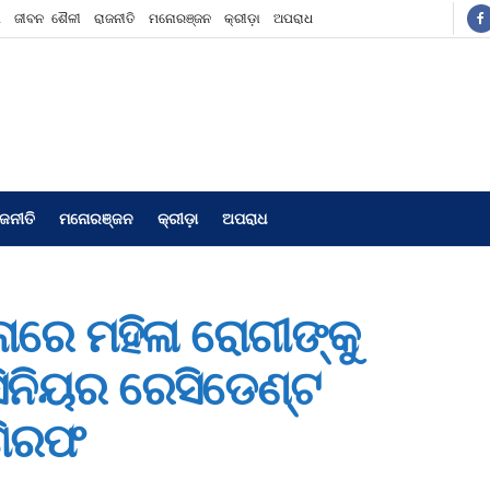
ଶ
ଜୀବନ ଶୈଳୀ
ରାଜନୀତି
ମନୋରଞ୍ଜନ
କ୍ରୀଡ଼ା
ଅପରାଧ
ାଜନୀତି
ମନୋରଞ୍ଜନ
କ୍ରୀଡ଼ା
ଅପରାଧ
ାରେ ମହିଳା ରୋଗୀଙ୍କୁ
ିନିୟର ରେସିଡେଣ୍ଟ
 ଗିରଫ