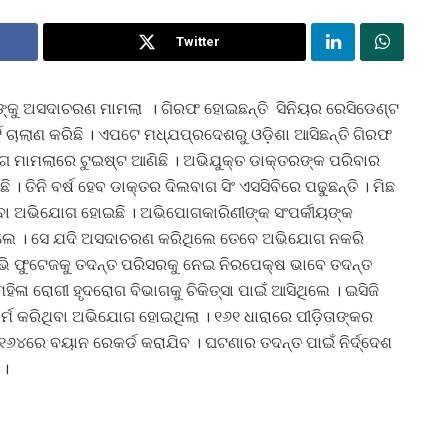
Twitter
ୀଙ୍କୁ ଅସଦାଚରଣ ମାମଲା । ଗିରଫ ହୋଇଛନ୍ତି ସିନିୟର ରେସିଡେଣ୍ଟ
ଟ ଚାଲାଣ କରିଛି । ଏପଟେ ମଧ୍ଯପ୍ରଦେଶରୁ ଓଡ଼ିଶା ଆସିଛନ୍ତି ଗିରଫ
 ମାମଲାରେ ଟୁଇଷ୍ଟ ଆଣିଛି । ଅଭିଯୁକ୍ତ ଡାକ୍ତରଙ୍କ ପରିବାର
ତିନି ବର୍ଷ ହେବ ଡାକ୍ତର ଦିଲବାଗ ସିଂ ଏସସିବିରେ ପଢୁଛନ୍ତି । ମିଛ
ବା ଅଭିଯୋଗ ହୋଇଛି । ଅଭିପୋଗକାରିଣୀଙ୍କ ସଂପର୍କୀୟଙ୍କ
ଥିଲେ । ସେ ଯଦି ଅସଦାଚରଣ କରିଥିଲେ ତେବେ ଅଭିଯୋଗ ନକରି
ସିଟିଭି ଫୁଟେଜକୁ ତଦନ୍ତ ପରିସରକୁ ନେଇ ନିରପେକ୍ଷ ଭାବେ ତଦନ୍ତ
ମହିଳା ରୋଗୀ ହୃଦରୋଗ ବିଭାଗକୁ ଚିକିତ୍ସା ପାଇଁ ଆସିଥିଲେ । ଇସିଜି
୍ମ କରିଥିବା ଅଭିଯୋଗ ହୋଇଥିଲା । ୧୬୧ ଧାରାରେ ପୀଡ଼ିତାଙ୍କର
୪ରେ ବୟାନ ରେକର୍ଡ କରାଯିବ । ଘଟଣାର ତଦନ୍ତ ପାଇଁ ନିର୍ଦ୍ଦେଶ
 ।