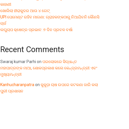
କାହାଣୀ
ଖୋଲିଲା ହୀରାକୁଦର ଆଉ ୪ ଗେଟ୍
UPI ପେମେଣ୍ଟ ରହିବ ମାଗଣା: ଗ୍ରାହକଙ୍କଠାରୁ ନିଆଯିବନି କୌଣସି
ଚାର୍ଜ
ଲଘୁଚାପ କ୍ଷେତ୍ର ପ୍ରଭାବ: ୭ ଦିନ ପ୍ରବଳ ବର୍ଷା
Recent Comments
Swaraj kumar Parhi
on
ପରଲୋକରେ ସିଦ୍ଧାନ୍ତ
ମହାପାତ୍ରଙ୍କ ମାଆ, ଶୋକପ୍ରକାଶ କଲେ କେନ୍ଦ୍ରମନ୍ତ୍ରୀ ଏବଂ
ମୁଖ୍ୟମନ୍ତ୍ରୀ
Kanhucharanpatra
on
କୁକୁଡ଼ା ଚାଷ ଉପରେ କଟକଣା ଜାରି କଲା
ପୁରୀ ପ୍ରଶାସନ