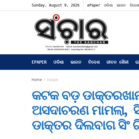
Sunday, August 9, 2026
ePaper
ଓଡିଶା
ଭାରତ
ବିଦେ
EPAPER
ଓଡିଶା
ଭାରତ
ବିଦେଶ
ଜୀବନ ଶୈଳୀ
ର
Home
ଅପରାଧ
କଟକ ବଡ଼ ଡାକ୍ତରଖାନ
ଅସଦାଚରଣ ମାମଲା, ସ
ଡାକ୍ତର ଦିଲବାଗ ସିଂ