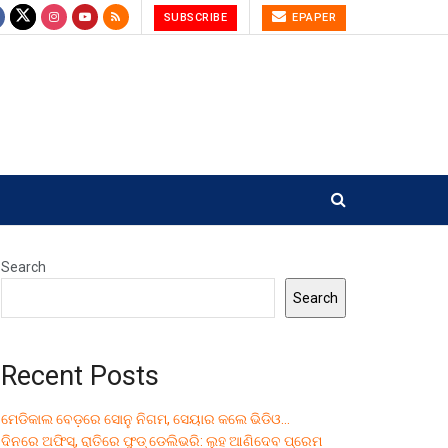
SUBSCRIBE
EPAPER
Search
Search
Recent Posts
ମେଡିକାଲ ବେଡ଼ରେ ସୋନୁ ନିଗମ, ସେୟାର କଲେ ଭିଡିଓ…
ଦିନରେ ଅଫିସ୍, ରାତିରେ ଫୁଡ୍ ଡେଲିଭରି: ଲୁହ ଆଣିଦେବ ପ୍ରେମ