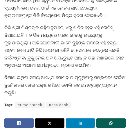
ଅଭିଯୋଗକାରୀ ଥିବା ସ୍ୱର୍ଗତ ଦାସଙ୍କ ପରିବାରଠାରୁ ଏକପ୍ରକାର
ସ୍ପଷ୍ଟୀକରଣ ନେବା ପାଇଁ ଏହି ନୋଟିସ୍ ଜାରି ହୋଇଥିବା
କ୍ରାଇମବ୍ରାଞ୍ଚ୍ ଡିଜି ବିନୟତୋଷ ମିଶ୍ର ସୂଚନା ଦେଇଛନ୍ତି ।
ଡିଜି ଶ୍ରୀ ମିଶ୍ରଙ୍କ କହିବାନୁସାରେ, ୪ରୁ ୫ ଦିନ ହେବ ଏହି ନୋଟିସ୍
ଦିଆଯାଇଛି । ୭ ଦିନ ମଧ୍ୟରେ ହାଜର ହେବାକୁ ଉଭୟଙ୍କୁ
କୁହାଯାଇଥିଲା । ଅଭିଯୋଗକାରୀ ଭାବେ ଦୁହିଙ୍କ ମନରେ ଏହି ହତ୍ୟା
ଘଟଣା ନେଇ ଯଦି କିଛି ଆଶଙ୍କା ରହିଛି ବା ସେମାନେ ତଦନ୍ତର କେଉଁ
ନିର୍ଦ୍ଦିଷ୍ଟ ବିନ୍ଦୁକୁ ନେଇ ଯଦି ଅସନ୍ତୁଷ୍ଟ ଅଛନ୍ତି ତାହା ଜଣାଇଲେ ସେହି
ଅନୁସାରେ ଆଗାମୀ କାର୍ଯ୍ୟପନ୍ଥା ଗ୍ରହଣ କରାଯିବ।
ଦିଆଯାଇଥିବା ସମୟ ଆସନ୍ତା ସୋମବାର ପୂରୁଥିବାରୁ ସମ୍ଭବତଃ ସେଦିନ
ଦୁହେଁ ହାଜର ହୋଇ ପକ୍ଷ ରଖିବେ ବୋଲି କ୍ରାଇମବ୍ରାଞ୍ଚ୍ ଅନୁମାନ
କରୁଛି।
Tags:
crime branch
naba dash