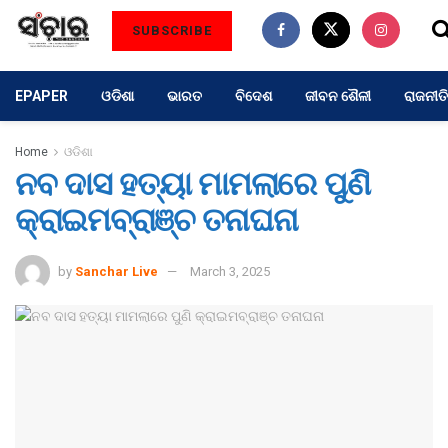
SUBSCRIBE
EPAPER
ଓଡିଶା
ଭାରତ
ବିଦେଶ
ଜୀବନ ଶୈଳୀ
ରାଜନୀତି
Home
ଓଡିଶା
ନବ ଦାସ ହତ୍ୟା ମାମଲାରେ ପୁଣି
କ୍ରାଇମବ୍ରାଞ୍ଚ ତନାଘନା
by
Sanchar Live
March 3, 2025