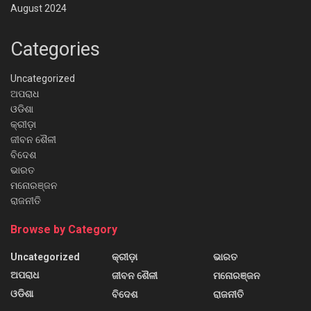
August 2024
Categories
Uncategorized
ଅପରାଧ
ଓଡିଶା
କ୍ରୀଡ଼ା
ଜୀବନ ଶୈଳୀ
ବିଦେଶ
ଭାରତ
ମନୋରଞ୍ଜନ
ରାଜନୀତି
Browse by Category
Uncategorized
କ୍ରୀଡ଼ା
ଭାରତ
ଅପରାଧ
ଜୀବନ ଶୈଳୀ
ମନୋରଞ୍ଜନ
ଓଡିଶା
ବିଦେଶ
ରାଜନୀତି