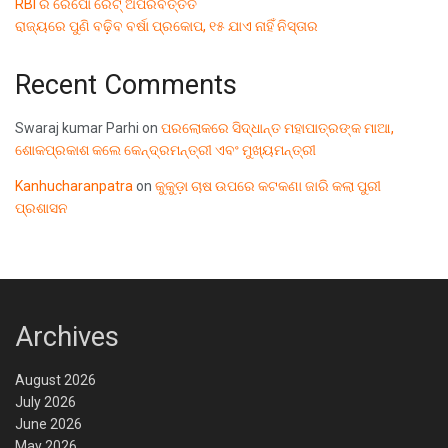
RBI ର ରେପୋ ରେଟ୍ ଅପରିବର୍ତ୍ତିତ
ରାଜ୍ୟରେ ପୁଣି ବଢ଼ିବ ବର୍ଷା ପ୍ରକୋପ, ୧୫ ଯାଏ ନାହିଁ ନିସ୍ତାର
Recent Comments
Swaraj kumar Parhi
on
ପରଲୋକରେ ସିଦ୍ଧାନ୍ତ ମହାପାତ୍ରଙ୍କ ମାଆ,
ଶୋକପ୍ରକାଶ କଲେ କେନ୍ଦ୍ରମନ୍ତ୍ରୀ ଏବଂ ମୁଖ୍ୟମନ୍ତ୍ରୀ
Kanhucharanpatra
on
କୁକୁଡ଼ା ଚାଷ ଉପରେ କଟକଣା ଜାରି କଲା ପୁରୀ
ପ୍ରଶାସନ
Archives
August 2026
July 2026
June 2026
May 2026