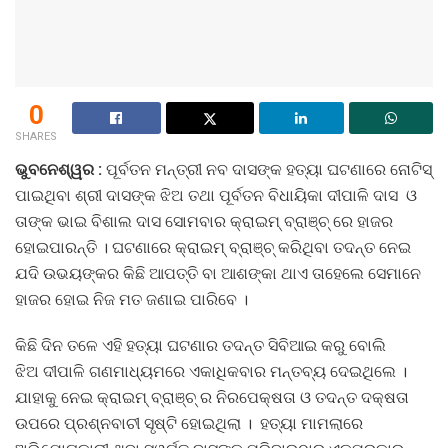
0
SHARES
ଭୁବନେଶ୍ୱର :
ପୂର୍ବତନ ମନ୍ତ୍ରୀ ନବ ଦାସଙ୍କ ହତ୍ୟା ଘଟଣାରେ ନୋଟିସ୍
ପାଇଥିବା ଶ୍ରୀ ଦାସଙ୍କ ଝିଅ ତଥା ପୂର୍ବତନ ବିଧାୟିକା ଦୀପାଳି ଦାସ ଓ
ତାଙ୍କ ଭାଇ ବିଶାଲ ଦାସ ସୋମବାର କ୍ରାଇମ୍ ବ୍ରାଞ୍ଚ୍ ରେ ହାଜର
ହୋଇପାରନ୍ତି । ଘଟଣାରେ କ୍ରାଇମ୍ ବ୍ରାଞ୍ଚ୍ କରିଥିବା ତଦନ୍ତ ନେଇ
ଯଦି ଉଭୟଙ୍କର କିଛି ଆପତ୍ତି ବା ଆଶଙ୍କା ଥାଏ ତାହେଲେ ସେମାନେ
ହାଜର ହୋଇ ନିଜ ମତ ଜଣାଇ ପାରିବେ ।
କିଛି ଦିନ ତଳେ ଏହି ହତ୍ୟା ଘଟଣାର ତଦନ୍ତ ସିବିଆଇ କରୁ ବୋଲି
ଝିଅ ଦୀପାଳି ଗଣମାଧ୍ୟମରେ ଏକାଧିକବାର ମନ୍ତବ୍ୟ ଦେଇଥିଲେ ।
ଯାହାକୁ ନେଇ କ୍ରାଇମ୍ ବ୍ରାଞ୍ଚ୍ ର ନିରପେକ୍ଷତା ଓ ତଦନ୍ତ ଦକ୍ଷତା
ଉପରେ ପ୍ରଶ୍ନବାଚୀ ସୃଷ୍ଟି ହୋଇଥିଲା । ହତ୍ୟା ମାମଲାରେ