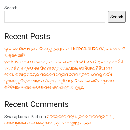
Search
Search
Recent Posts
ଲୁମେକ୍ସ ଚିଟଫଣ୍ଡ ପୀଡ଼ିତଙ୍କୁ ହତ୍ୟା ଧମକ! NCPCR-NHRC ନିର୍ଦ୍ଦେଶ ପରେ ବି
ଆକ୍ସନ ନାହିଁ?
ହସ୍ପିଟାଲ ବେଡ୍‌ରେ ଭେଟେରାନ ଅଭିନେତା ତଥା ବିଜେପି ନେତା ମିଥୁନ ଚକ୍ରବର୍ତ୍ତୀ
୧୩ ବର୍ଷରୁ କମ୍ ବୟସର ପିଲାମାନଙ୍କୁ ହୋଇପାରେ ସୋସିଆଲ ମିଡ଼ିଆ ମନା
ବେଦାନ୍ତ ଆଲୁମିନିୟର ପ୍ରକଳ୍ପ ସଙ୍ଗମ କଳାହାଣ୍ଡିରେ ୪୦୦ରୁ ଉର୍ଦ୍ଧ
କୃଷକଙ୍କୁ ନିରାପଦ ଏବଂ ଦୀର୍ଘସ୍ଥାୟୀ କୃଷି ପଦ୍ଧତି ଉପରେ ତାଲିମ ପ୍ରଦାନ
ଶିମିଳିପାଳ ଜାତୀୟ ଉଦ୍ୟାନରେ କଳା ବାଘୁଣୀର ମୃତ୍ୟୁ
Recent Comments
Swaraj kumar Parhi
on
ପରଲୋକରେ ସିଦ୍ଧାନ୍ତ ମହାପାତ୍ରଙ୍କ ମାଆ,
ଶୋକପ୍ରକାଶ କଲେ କେନ୍ଦ୍ରମନ୍ତ୍ରୀ ଏବଂ ମୁଖ୍ୟମନ୍ତ୍ରୀ