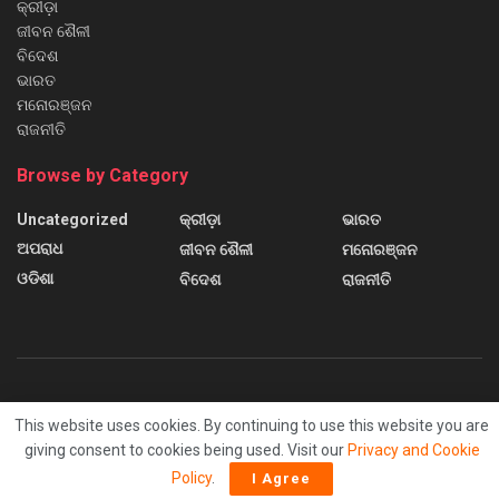
କ୍ରୀଡ଼ା
ଜୀବନ ଶୈଳୀ
ବିଦେଶ
ଭାରତ
ମନୋରଞ୍ଜନ
ରାଜନୀତି
Browse by Category
Uncategorized
କ୍ରୀଡ଼ା
ଭାରତ
ଅପରାଧ
ଜୀବନ ଶୈଳୀ
ମନୋରଞ୍ଜନ
ଓଡିଶା
ବିଦେଶ
ରାଜନୀତି
About us
Contact us
Home
Home 2
Home 3
This website uses cookies. By continuing to use this website you are
Home 4
Home 5
Home 6
Sample Page
giving consent to cookies being used. Visit our
Privacy and Cookie
© 2024
Sanchar News
Policy
.
I Agree