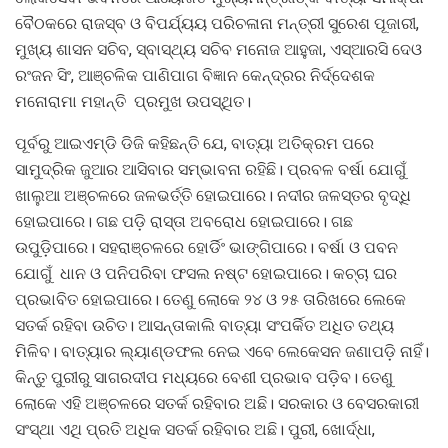
ବୈଠକରେ ରାଜସ୍ବ ଓ ବିପର୍ଯ୍ୟୟ ପରିଚଳାନା ମନ୍ତ୍ରୀ ସୁରେଶ ପୂଜାରୀ,
ମୁଖ୍ୟ ଶାସନ ସଚିବ, ସ୍ବାସ୍ଥ୍ୟ ସଚିବ ମନୋଜ ଆହୁଜା, ଏସ୍‌ଆରସି ଦେଓ
ରଂଜନ ସିଂ, ଆଞ୍ଚଳିକ ପାଣିପାଗ ବିଜ୍ଞାନ କେନ୍ଦ୍ରର ନିର୍ଦ୍ଦେଶକ
ମନୋରାମା ମହାନ୍ତି ପ୍ରମୁଖ ଉପସ୍ଥିତ।
ପୂର୍ବରୁ ଆଇଏମ୍‌ଡି ଡିଜି କହିଛନ୍ତି ଯେ, ବାତ୍ୟା ଅତିକ୍ରମ ପରେ
ସାମୁଦ୍ରିକ ଜୁଆର ଆସିବାର ସମ୍ଭାବନା ରହିଛି। ପ୍ରବଳ ବର୍ଷା ଯୋଗୁଁ
ଖାଲୁଆ ଅଞ୍ଚଳରେ ଜଳଭର୍ତ୍ତି ହୋଇପାରେ। ନଦୀର ଜଳସ୍ତର ବୃଦ୍ଧି
ହୋଇପାରେ। ଗଛ ପଡ଼ି ରାସ୍ତା ଅବରୋଧ ହୋଇପାରେ। ଗଛ
ଉପୁଡ଼ିପାରେ। ସହରାଞ୍ଚଳରେ ହୋର୍ଡିଂ ଭାଙ୍ଗିପାରେ। ବର୍ଷା ଓ ପବନ
ଯୋଗୁଁ ଧାନ ଓ ପନିପରିବା ଫସଲ ନଷ୍ଟ ହୋଇପାରେ। କଚ୍ଚା ଘର
ପ୍ରଭାବିତ ହୋଇପାରେ। ତେଣୁ ଲୋକେ ୨୪ ଓ ୨୫ ତାରିଖରେ ଲେକେ
ସତର୍କ ରହିବା ଉଚିତ। ଆସନ୍ତାକାଲି ବାତ୍ୟା ସଂପର୍କିତ ଅଧିତ ତଥ୍ୟ
ମିଳିବ। ବାତ୍ୟାର ଲ୍ୟାଣ୍ଡଫଲ ନେଇ ଏବେ ଲେକେସନ ଜଣାପଡ଼ି ନାହିଁ।
କିନ୍ତୁ ପୁରୀରୁ ସାଗରଦୀପ ମଧ୍ୟରେ ବେଶୀ ପ୍ରଭାବ ପଡ଼ିବ। ତେଣୁ
ଲୋକେ ଏହି ଅଞ୍ଚଳରେ ସତର୍କ ରହିବାର ଅଛି। ସରକାର ଓ ବେସରକାରୀ
ସଂସ୍ଥା ଏଥି ପ୍ରତି ଅଧିକ ସତର୍କ ରହିବାର ଅଛି। ପୁରୀ, ଖୋର୍ଦ୍ଧା,