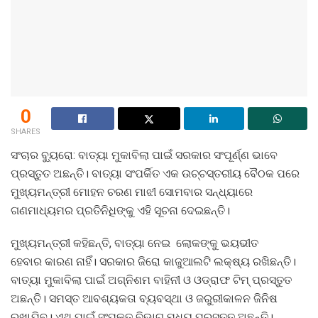
0
SHARES
ସଂଚାର ବ୍ୟୁରୋ: ବାତ୍ୟା ମୁକାବିଲା ପାଇଁ ସରକାର ସଂପୂର୍ଣ୍ଣ ଭାବେ
ପ୍ରସ୍ତୁତ ଅଛନ୍ତି। ବାତ୍ୟା ସଂପର୍କିତ ଏକ ଉଚ୍ଚସ୍ତରୀୟ ବୈଠକ ପରେ
ମୁଖ୍ୟମନ୍ତ୍ରୀ ମୋହନ ଚରଣ ମାଝୀ ସୋମବାର ସନ୍ଧ୍ୟାରେ
ଗଣମାଧ୍ୟମର ପ୍ରତିନିଧିଙ୍କୁ ଏହି ସୂଚନା ଦେଇଛନ୍ତି।
ମୁଖ୍ୟମନ୍ତ୍ରୀ କହିଛନ୍ତି, ବାତ୍ୟା ନେଇ ଲୋକଙ୍କୁ ଭୟଭୀତ
ହେବାର କାରଣ ନାହିଁ। ସରକାର ଜିରୋ କାଜୁଆଲଟି ଲକ୍ଷ୍ୟ ରଖିଛନ୍ତି।
ବାତ୍ୟା ମୁକାବିଲା ପାଇଁ ଅଗ୍ନିଶମ ବାହିନୀ ଓ ଓଡ୍ରାଫ ଟିମ୍‌ ପ୍ରସ୍ତୁତ
ଅଛନ୍ତି। ସମସ୍ତ ଆବଶ୍ୟକତା ବ୍ୟବସ୍ଥା ଓ ଜରୁରୀକାଳନ ଜିନିଷ
ରଖାଯିବ। ଏଥି ପାଇଁ ସଂପୃକ୍ତ ବିଭାଗ ମଧ୍ୟ ପ୍ରସ୍ତୁତ ଅଛନ୍ତି।