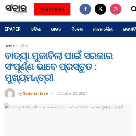
SUBSCRIBE
EPAPER
ଓଡିଶା
ଭାରତ
ବିଦେଶ
ଜୀବନ ଶୈଳୀ
ରାଜନୀତି
Home
ଓଡିଶା
ବାତ୍ୟା ମୁକାବିଲା ପାଇଁ ସରକାର
ସଂପୂର୍ଣ୍ଣ ଭାବେ ପ୍ରସ୍ତୁତ :
ମୁଖ୍ୟମନ୍ତ୍ରୀ
by
Sanchar Live
October 21, 2024