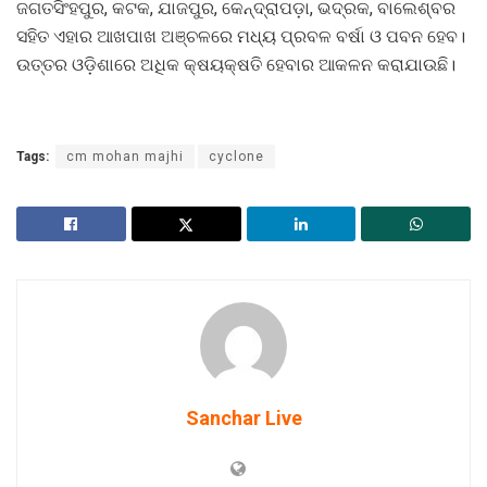
ଜଗତସିଂହପୁର, କଟକ, ଯାଜପୁର, କେନ୍ଦ୍ରାପଡ଼ା, ଭଦ୍ରକ, ବାଲେଶ୍ବର
ସହିତ ଏହାର ଆଖପାଖ ଅଞ୍ଚଳରେ ମଧ୍ୟ ପ୍ରବଳ ବର୍ଷା ଓ ପବନ ହେବ।
ଉତ୍ତର ଓଡ଼ିଶାରେ ଅଧିକ କ୍ଷୟକ୍ଷତି ହେବାର ଆକଳନ କରାଯାଉଛି।
Tags:
cm mohan majhi
cyclone
Sanchar Live