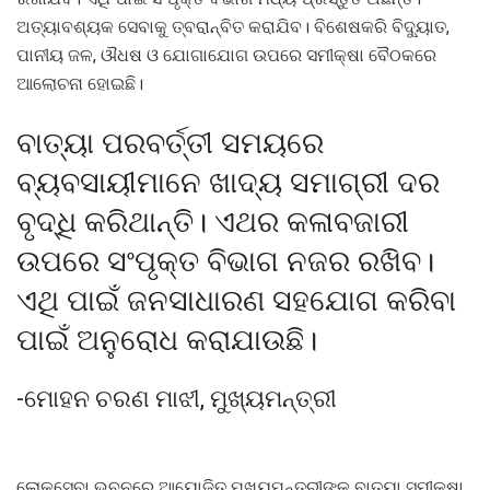
ଅତ୍ୟାବଶ୍ୟକ ସେବାକୁ ତ୍ବରାନ୍ବିତ କରାଯିବ। ବିଶେଷକରି ବିଦ୍ୟୁାତ,
ପାନୀୟ ଜଳ, ଔଧଷ ଓ ଯୋଗାଯୋଗ ଉପରେ ସମୀକ୍ଷା ବୈଠକରେ
ଆଲୋଚନା ହୋଇଛି।
ବାତ୍ୟା ପରବର୍ତ୍ତୀ ସମୟରେ
ବ୍ୟବସାୟୀମାନେ ଖାଦ୍ୟ ସମାଗ୍ରୀ ଦର
ବୃଦ୍ଧି କରିଥାନ୍ତି। ଏଥର କଳାବଜାରୀ
ଉପରେ ସଂପୃକ୍ତ ବିଭାଗ ନଜର ରଖିବ।
ଏଥି ପାଇଁ ଜନସାଧାରଣ ସହଯୋଗ କରିବା
ପାଇଁ ଅନୁରୋଧ କରାଯାଉଛି।
-ମୋହନ ଚରଣ ମାଝୀ, ମୁଖ୍ୟମନ୍ତ୍ରୀ
ଲୋକସେବା ଭବନରେ ଆୟୋଜିତ ମୁଖ୍ୟମନ୍ତ୍ରୀଙ୍କ ବାତ୍ୟା ସମୀକ୍ଷା