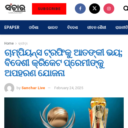
SUBSCRIBE
EPAPER
ଓଡିଶା
ଭାରତ
ବିଦେଶ
ଜୀବନ ଶୈଳୀ
ରାଜନୀତି
Home
କ୍ରୀଡ଼ା
ଚାମ୍ପିୟନ୍ସ ଟ୍ରଫିକୁ ଆତଙ୍କୀ ଭୟ;
ବିଦେଶୀ କ୍ରିକେଟ ପ୍ରେମୀଙ୍କୁ
ଅପହରଣ ଯୋଜନା
by
Sanchar Live
February 24, 2025