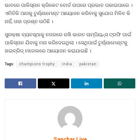
ଭାବରେ ପାକିସ୍ତାନ କ୍ରିକେଟ ବୋର୍ଡ ଉପରେ ପ୍ରଭାବ ପକାଇପାରେ ।
ଏମିତିକି ଆଗକୁ ଟୁର୍ଣ୍ଣାମେଣ୍ଟ ଆୟୋଜନ କରିବାକୁ ସୁଯୋଗ ମିଳିବ କି
ନାହିଁ, ତାହା ପ୍ରଶ୍ନ ଉଠିଛି ।
ସୁରକ୍ଷା ବ୍ୟବସ୍ଥାକୁ ନଜରରେ ରଖି ଭାରତ ଚାମ୍ପିୟନ୍ସ ଟ୍ରଫି ପାଇଁ
ପାକିସ୍ତାନ ଯିବାକୁ ମନା କରିଦେଇଥିଲା । ସେଥିପାଇଁ ଟୁର୍ଣ୍ଣାମେଣ୍ଟକୁ
ହାଇବ୍ରିଡ୍‌ ମଡେଲରେ ଆୟୋଜନ କରାଯାଇଛି ।
Tags:
champions trophy
india
pakistan
Sanchar Live