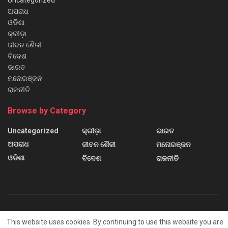
Uncategorized
ଅପରାଧ
ଓଡିଶା
କ୍ରୀଡ଼ା
ଜୀବନ ଶୈଳୀ
ବିଦେଶ
ଭାରତ
ମନୋରଞ୍ଜନ
ରାଜନୀତି
Browse by Category
Uncategorized
କ୍ରୀଡ଼ା
ଭାରତ
ଅପରାଧ
ଜୀବନ ଶୈଳୀ
ମନୋରଞ୍ଜନ
ଓଡିଶା
ବିଦେଶ
ରାଜନୀତି
About us
Contact us
Home
Home 2
Home 3
This website uses cookies. By continuing to use this website you are