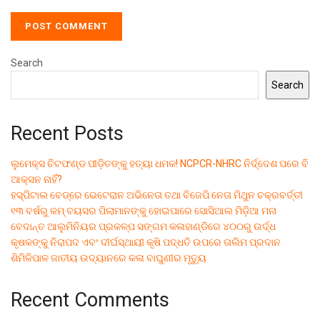
Search
Search
Recent Posts
ଲୁମେକ୍ସ ଚିଟଫଣ୍ଡ ପୀଡ଼ିତଙ୍କୁ ହତ୍ୟା ଧମକ! NCPCR-NHRC ନିର୍ଦ୍ଦେଶ ପରେ ବି
ଆକ୍ସନ ନାହିଁ?
ହସ୍ପିଟାଲ ବେଡ୍‌ରେ ଭେଟେରାନ ଅଭିନେତା ତଥା ବିଜେପି ନେତା ମିଥୁନ ଚକ୍ରବର୍ତ୍ତୀ
୧୩ ବର୍ଷରୁ କମ୍ ବୟସର ପିଲାମାନଙ୍କୁ ହୋଇପାରେ ସୋସିଆଲ ମିଡ଼ିଆ ମନା
ବେଦାନ୍ତ ଆଲୁମିନିୟର ପ୍ରକଳ୍ପ ସଙ୍ଗମ କଳାହାଣ୍ଡିରେ ୪୦୦ରୁ ଉର୍ଦ୍ଧ
କୃଷକଙ୍କୁ ନିରାପଦ ଏବଂ ଦୀର୍ଘସ୍ଥାୟୀ କୃଷି ପଦ୍ଧତି ଉପରେ ତାଲିମ ପ୍ରଦାନ
ଶିମିଳିପାଳ ଜାତୀୟ ଉଦ୍ୟାନରେ କଳା ବାଘୁଣୀର ମୃତ୍ୟୁ
Recent Comments