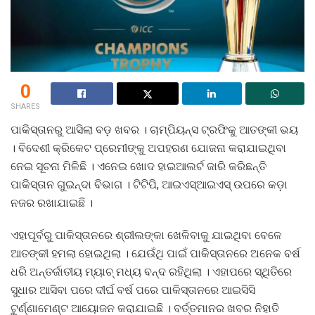
0
SHARES
ପାକିସ୍ତାନରୁ ଆସିଲା ବଡ଼ ଖବର । ଚାମ୍ପିୟନ୍ସ ଟ୍ରଫିକୁ ଆତଙ୍କୀ ଭୟ
। ବିଦେଶୀ କ୍ରିକେଟ ପ୍ରେମୀଙ୍କୁ ଅପହରଣ ଯୋଜନା କରାଯାଇଥିବା
ନେଇ ସୂଚନା ମିଳିଛି । ଏନେଇ ଖୋଦ ହାଇଆଲର୍ଟ ଜାରି କରିଛନ୍ତି
ପାକିସ୍ତାନ ଗୁଇନ୍ଦା ବିଭାଗ । ଟିଟିପି, ଆଇଏସ୍‌ଆଇଏସ୍‌ ଉପରେ କଡ଼ା
ନଜର ରଖାଯାଇଛି ।
ଏହାପୂର୍ବରୁ ପାକିସ୍ତାନରେ ଶ୍ରୀଲଙ୍କା ଖେଳିବାକୁ ଯାଇଥିବା ବେଳେ
ଆତଙ୍କୀ ହମଲା ହୋଇଥିଲା । ଯେଉଁଥି ପାଇଁ ପାକିସ୍ତାନରେ ଅନେକ ବର୍ଷ
ଧରି ଅନ୍ତର୍ଜାତୀୟ ମ୍ୟାଚ୍‌ ମଧ୍ୟ ବନ୍ଦ ରହିଥିଲା । ଏହାପରେ ସ୍ଥିତିରେ
ସୁଧାର ଆସିବା ପରେ ଦୀର୍ଘ ବର୍ଷ ପରେ ପାକିସ୍ତାନରେ ଆଇସିସି
ଟୁର୍ଣ୍ଣାମେଣ୍ଟ ଆୟୋଜନ କରାଯାଇଛି । ବର୍ତ୍ତମାନର ଖବର ନିହାତି