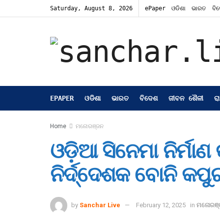
Saturday, August 8, 2026
ePaper
ଓଡିଶା
ଭାରତ
ବି
EPAPER
ଓଡିଶା
ଭାରତ
ବିଦେଶ
ଜୀବନ ଶୈଳୀ
ର
Home
ମନୋରଞ୍ଜନ
ଓଡ଼ିଆ ସିନେମା ନିର୍ମା
ନିର୍ଦ୍ଦେଶକ ବୋନି କପୁ
by
Sanchar Live
February 12, 2025
in
ମନୋରଞ୍