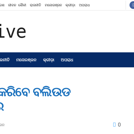
ଦେଶ
ଜୀବନ ଶୈଳୀ
ରାଜନୀତି
ମନୋରଞ୍ଜନ
କ୍ରୀଡ଼ା
ଅପରାଧ
ାଜନୀତି
ମନୋରଞ୍ଜନ
କ୍ରୀଡ଼ା
ଅପରାଧ
ଣ କରିବେ ବଲିଉଡ
ର
0
ଜନ