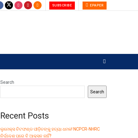
SUBSCRIBE
EPAPER
Search
Search
Recent Posts
ଲୁମେକ୍ସ ଚିଟଫଣ୍ଡ ପୀଡ଼ିତଙ୍କୁ ହତ୍ୟା ଧମକ! NCPCR-NHRC
ନିର୍ଦ୍ଦେଶ ପରେ ବି ଆକ୍ସନ ନାହିଁ?