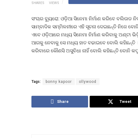
SHARES
VIEWS
ସଂଚାର ବ୍ୟୁରୋ: ଓଡ଼ିଆ ସିନେମା ନିର୍ମାଣ କରିବେ ବଲିଉ
ସାମ୍ବାଦିକ ସମ୍ମିଳନୀରେ ଏହି ସୂଚନା ଦେଇଛନ୍ତି ନିଜେ ବୋନି କ
ଏବେ ଓଡ଼ିଆରେ ମଧ୍ୟ ସିନେମା ନିର୍ମାଣ କରିବାକୁ ଅଣ୍ଟା ଭିଡ
ଆଗକୁ ନେବାକୁ ସେ ମଧ୍ୟ ହାତ ବଢାଇବେ ବୋଲି କହିଛନ୍ତି । ଓଡ
କରିବାରେ କୌଣସି ଅସୁବିଧା ନାହିଁ ବୋଲି କହିଛନ୍ତି ବୋନି କପ
Tags:
bonny kapoor
ollywood
Share
Tweet