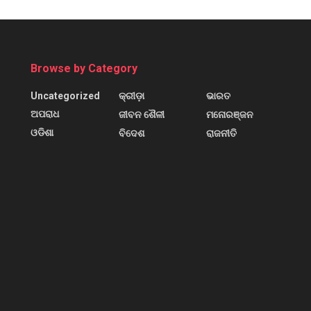
Browse by Category
Uncategorized
କ୍ରୀଡ଼ା
ଭାରତ
ଅପରାଧ
ଜୀବନ ଶୈଳୀ
ମନୋରଞ୍ଜନ
ଓଡିଶା
ବିଦେଶ
ରାଜନୀତି