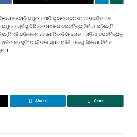
ଡ ନିର୍ଦ୍ଦେଶକ ବୋନି କପୁର । ଆଜି ଭୁବନେଶ୍ବରରେ ଆୟୋଜିତ ଏକ
ପୁର । ପୂର୍ବରୁ ବିଭିନ୍ନ ଭାଷାରେ ଚଳଚ୍ଚିତ୍ର ନିର୍ମାଣ କରିଛନ୍ତି ।
଼ିଛନ୍ତି ଏହି ବଲିଉଡର ଆଗଧାଡ଼ିର ନିର୍ଦ୍ଦେଶକ । ଓଡ଼ିଆ ଚଳଚ୍ଚିତ୍ରକୁ
଼ିଶାରେ ସୁଟିଂ ପାଇଁ ଭଲ ସ୍ପଟ ରହିଛି । ତେଣୁ ସିନେମା ନିର୍ମାଣ
ୁର ।
Share
Send