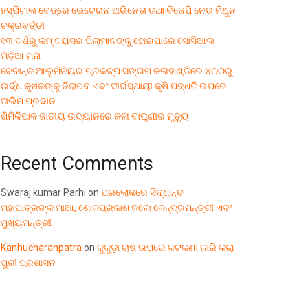
ହସ୍ପିଟାଲ ବେଡ୍‌ରେ ଭେଟେରାନ ଅଭିନେତା ତଥା ବିଜେପି ନେତା ମିଥୁନ
ଚକ୍ରବର୍ତ୍ତୀ
୧୩ ବର୍ଷରୁ କମ୍ ବୟସର ପିଲାମାନଙ୍କୁ ହୋଇପାରେ ସୋସିଆଲ
ମିଡ଼ିଆ ମନା
ବେଦାନ୍ତ ଆଲୁମିନିୟର ପ୍ରକଳ୍ପ ସଙ୍ଗମ କଳାହାଣ୍ଡିରେ ୪୦୦ରୁ
ଉର୍ଦ୍ଧ କୃଷକଙ୍କୁ ନିରାପଦ ଏବଂ ଦୀର୍ଘସ୍ଥାୟୀ କୃଷି ପଦ୍ଧତି ଉପରେ
ତାଲିମ ପ୍ରଦାନ
ଶିମିଳିପାଳ ଜାତୀୟ ଉଦ୍ୟାନରେ କଳା ବାଘୁଣୀର ମୃତ୍ୟୁ
Recent Comments
Swaraj kumar Parhi
on
ପରଲୋକରେ ସିଦ୍ଧାନ୍ତ
ମହାପାତ୍ରଙ୍କ ମାଆ, ଶୋକପ୍ରକାଶ କଲେ କେନ୍ଦ୍ରମନ୍ତ୍ରୀ ଏବଂ
ମୁଖ୍ୟମନ୍ତ୍ରୀ
Kanhucharanpatra
on
କୁକୁଡ଼ା ଚାଷ ଉପରେ କଟକଣା ଜାରି କଲା
ପୁରୀ ପ୍ରଶାସନ