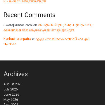
RBI ର ରେପୋ ରେଟ୍ ଅପରିବର୍ତ୍ତିତ
Recent Comments
Swaraj kumar Parhi
on
ପରଲୋକରେ ସିଦ୍ଧାନ୍ତ ମହାପାତ୍ରଙ୍କ ମାଆ,
ଶୋକପ୍ରକାଶ କଲେ କେନ୍ଦ୍ରମନ୍ତ୍ରୀ ଏବଂ ମୁଖ୍ୟମନ୍ତ୍ରୀ
Kanhucharanpatra
on
କୁକୁଡ଼ା ଚାଷ ଉପରେ କଟକଣା ଜାରି କଲା ପୁରୀ
ପ୍ରଶାସନ
Archives
August 2026
July 2026
June 2026
May 2026
April 2026