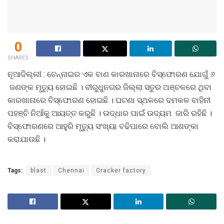
0
SHARES
ନୂଆଦିଲ୍ଲୀ : ଚେନ୍ନାଇର ଏକ ବାଣ କାରଖାନାରେ ବିସ୍ଫୋରଣ ଯୋଗୁଁ ୬
ଜଣଙ୍କ ମୃତ୍ୟୁ ହୋଇଛି । ବୀରୁଧୁନଗର ଜିଲ୍ଲା ସତୁର ଅଞ୍ଚଳରେ ଥିବା
କାରଖାନାରେ ବିସ୍ଫୋରଣ ହୋଇଛି । ଘଟଣା ସ୍ଥଳରେ ଦମକଳ ବାହିନୀ
ପହଞ୍ଚି ନିଆଁକୁ ଆୟତ୍ତ କରୁଛି । ଉଦ୍ଧାର ପାଇଁ ଉଦ୍ୟମ ଜାରି ରହିଛି ।
ବିସ୍ଫୋରଣରେ ଆହୁରି ମୃତ୍ୟୁ ସଂଖ୍ୟା ବଢିପାରେ ବୋଲି ଆଶଙ୍କା
କରାଯାଉଛି ।
Tags:
blast
Chennai
Cracker factory