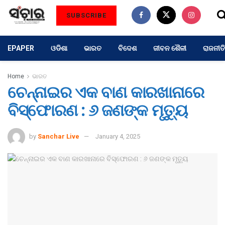
SUBSCRIBE
EPAPER
ଓଡିଶା
ଭାରତ
ବିଦେଶ
ଜୀବନ ଶୈଳୀ
ରାଜନୀତି
Home
ଭାରତ
ଚେନ୍ନାଇର ଏକ ବାଣ କାରଖାନାରେ
ବିସ୍ଫୋରଣ : ୬ ଜଣଙ୍କ ମୃତ୍ୟୁ
by
Sanchar Live
January 4, 2025