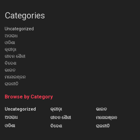
Categories
Uncategorized
ଅପରାଧ
ଓଡିଶା
କ୍ରୀଡ଼ା
ଜୀବନ ଶୈଳୀ
ବିଦେଶ
ଭାରତ
ମନୋରଞ୍ଜନ
ରାଜନୀତି
Browse by Category
Uncategorized
କ୍ରୀଡ଼ା
ଭାରତ
ଅପରାଧ
ଜୀବନ ଶୈଳୀ
ମନୋରଞ୍ଜନ
ଓଡିଶା
ବିଦେଶ
ରାଜନୀତି