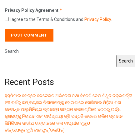
*
Privacy Policy Agreement
I agree to the Terms & Conditions and
Privacy Policy
.
Search
Search
Recent Posts
ହସ୍ପିଟାଲ ବେଡ୍‌ରେ ଭେଟେରାନ ଅଭିନେତା ତଥା ବିଜେପି ନେତା ମିଥୁନ ଚକ୍ରବର୍ତ୍ତୀ
୧୩ ବର୍ଷରୁ କମ୍ ବୟସର ପିଲାମାନଙ୍କୁ ହୋଇପାରେ ସୋସିଆଲ ମିଡ଼ିଆ ମନା
ବେଦାନ୍ତ ଆଲୁମିନିୟର ପ୍ରକଳ୍ପ ସଙ୍ଗମ କଳାହାଣ୍ଡିରେ ୪୦୦ରୁ ଉର୍ଦ୍ଧ
କୃଷକଙ୍କୁ ନିରାପଦ ଏବଂ ଦୀର୍ଘସ୍ଥାୟୀ କୃଷି ପଦ୍ଧତି ଉପରେ ତାଲିମ ପ୍ରଦାନ
ଶିମିଳିପାଳ ଜାତୀୟ ଉଦ୍ୟାନରେ କଳା ବାଘୁଣୀର ମୃତ୍ୟୁ
ଚୀନ୍ ଉପକୂଳ ମୁହାଁ ଟାଇଫୁନ୍ ‘ଡଲଫିନ୍’