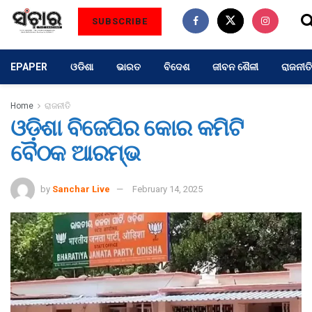
SUBSCRIBE
EPAPER
ଓଡିଶା
ଭାରତ
ବିଦେଶ
ଜୀବନ ଶୈଳୀ
ରାଜନୀତି
Home
ରାଜନୀତି
ଓଡ଼ିଶା ବିଜେପିର କୋର କମିଟି
ବୈଠକ ଆରମ୍ଭ
by
Sanchar Live
February 14, 2025