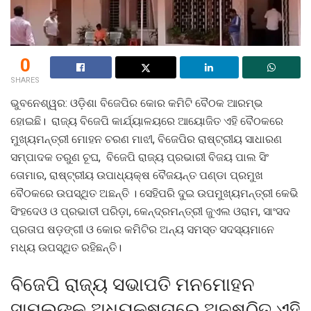
0
SHARES
ଭୁବନେଶ୍ୱର: ଓଡ଼ିଶା
ବିଜେପିର କୋର କମିଟି ବୈଠକ ଆରମ୍ଭ
ହୋଇଛି। ରାଜ୍ୟ ବିଜେପି କାର୍ଯ୍ୟାଳୟରେ ଆୟୋଜିତ ଏହି ବୈଠକରେ
ମୁଖ୍ୟମନ୍ତ୍ରୀ ମୋହନ ଚରଣ ମାଝୀ, ବିଜେପିର ରାଷ୍ଟ୍ରୀୟ ସାଧାରଣ
ସମ୍ପାଦକ ତରୁଣ ଚୂଘ, ବିଜେପି ରାଜ୍ୟ ପ୍ରଭାରୀ ବିଜୟ ପାଲ ସିଂ
ତୋମାର, ରାଷ୍ଟ୍ରୀୟ ଉପାଧ୍ୟକ୍ଷ ବୈଜୟନ୍ତ ପଣ୍ଡା ପ୍ରମୁଖ
ବୈଠକରେ ଉପସ୍ଥିତ ଅଛନ୍ତି । ସେହିପରି ଦୁଇ ଉପମୁଖ୍ୟମନ୍ତ୍ରୀ କେଭି
ସିଂହଦେଓ ଓ ପ୍ରଭାତୀ ପରିଡ଼ା, କେନ୍ଦ୍ରମନ୍ତ୍ରୀ ଜୁଏଲ ଓରାମ, ସାଂସଦ
ପ୍ରତାପ ଷଡ଼ଙ୍ଗୀ ଓ କୋର କମିଟିର ଅନ୍ୟ ସମସ୍ତ ସଦସ୍ୟମାନେ
ମଧ୍ୟ ଉପସ୍ଥିତ ରହିଛନ୍ତି।
ବିଜେପି ରାଜ୍ୟ ସଭାପତି ମନମୋହନ
ସାମଲଙ୍କ ଅଧ୍ୟକ୍ଷତାରେ ଅନୁଷ୍ଠିତ ଏହି