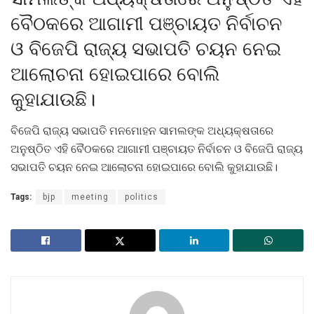
ବୈଠକରେ ଆଗାମୀ ପଞ୍ଚ‌ାୟତ ନିର୍ବାଚନ
ଓ ବିଜେପି ରାଜ୍ୟ ସଭାପତି ଚୟନ ନେଇ
ଆଲୋଚନା ହୋଇପାରେ ବୋଲି
କୁହାଯାଉଛି।
ବିଜେପି ରାଜ୍ୟ ସଭାପତି ମନମୋହନ ସାମଲଙ୍କ ଅଧ୍ୟକ୍ଷତାରେ
ଅନୁଷ୍ଠିତ ଏହି ବୈଠକରେ ଆଗାମୀ ପଞ୍ଚ‌ାୟତ ନିର୍ବାଚନ ଓ ବିଜେପି ରାଜ୍ୟ
ସଭାପତି ଚୟନ ନେଇ ଆଲୋଚନା ହୋଇପାରେ ବୋଲି କୁହାଯାଉଛି।
Tags:
bjp
meeting
politics