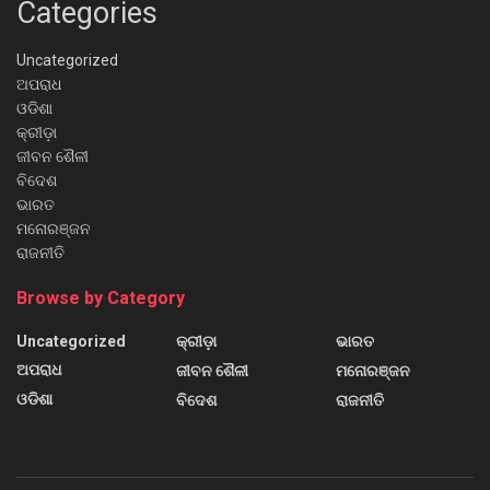
Categories
Uncategorized
ଅପରାଧ
ଓଡିଶା
କ୍ରୀଡ଼ା
ଜୀବନ ଶୈଳୀ
ବିଦେଶ
ଭାରତ
ମନୋରଞ୍ଜନ
ରାଜନୀତି
Browse by Category
Uncategorized
କ୍ରୀଡ଼ା
ଭାରତ
ଅପରାଧ
ଜୀବନ ଶୈଳୀ
ମନୋରଞ୍ଜନ
ଓଡିଶା
ବିଦେଶ
ରାଜନୀତି