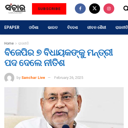
SUBSCRIBE
EPAPER
ଓଡିଶା
ଭାରତ
ବିଦେଶ
ଜୀବନ ଶୈଳୀ
ରାଜନୀତି
Home
ରାଜନୀତି
ବିଜେପିର ୭ ବିଧାୟକଙ୍କୁ ମନ୍ତ୍ରୀ
ପଦ ଦେଲେ ନୀତିଶ
by
Sanchar Live
February 26, 2025