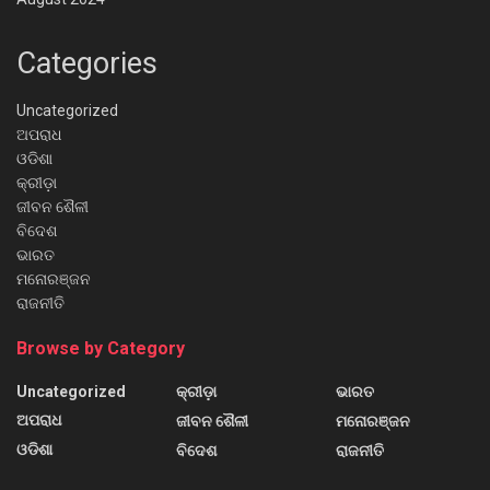
Categories
Uncategorized
ଅପରାଧ
ଓଡିଶା
କ୍ରୀଡ଼ା
ଜୀବନ ଶୈଳୀ
ବିଦେଶ
ଭାରତ
ମନୋରଞ୍ଜନ
ରାଜନୀତି
Browse by Category
Uncategorized
କ୍ରୀଡ଼ା
ଭାରତ
ଅପରାଧ
ଜୀବନ ଶୈଳୀ
ମନୋରଞ୍ଜନ
ଓଡିଶା
ବିଦେଶ
ରାଜନୀତି