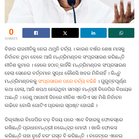
0
SHARES
ବିହାର ରାଜନୀତିକୁ ନେଇ ଥମୁନି ଚର୍ଚ୍ଚା । କାରଣ ବର୍ଷର ଶେଷ ମାସକୁ
ନିର୍ବାଚନ ଥିବା ବେଳେ ଆଜି ମନ୍ତ୍ରିମଣ୍ଡଳ ସଂପ୍ରସାରଣ କରିଛନ୍ତି
ନୀତିଶ କୁମାର । ହେଲେ ହଠାତ୍‌ କାହିଁକି ମନ୍ତ୍ରିମଣ୍ଡଳ ସଂପ୍ରସାରଣ
ହେଲା ସେନେଇ ବର୍ତ୍ତମାନ ସୁଦ୍ଧା କୌଣସି ଖବର ମିଳିନାହିଁ । କିନ୍ତୁ
ମନ୍ତ୍ରିମଣ୍ଡଳକୁ
ସଂପ୍ରସାରଣ ପରେ ଚର୍ଚ୍ଚା ବଢିଛି
। ଗୁରୁତ୍ବପୂର୍ଣ୍ଣ
କଥା ହେଲା, ଆଜି ଶପଥ ନେଇଥିବା ସମସ୍ତ ମନ୍ତ୍ରୀ ବିଜେପିର ବିଧାୟକ
ଅଛନ୍ତି । ତେଣୁ ଆଗାମୀ ଦିନରେ ନୀତିଶ ଏନଡିଏ ସହ ମିଶି ନିର୍ବାଚନ
ଲଢିବେ ବୋଲି ଗୋଟିଏ ପ୍ରକାର ସ୍ପଷ୍ଟ ହୋଇଛି ।
ଦିଲ୍ଲୀରେ ବିଜେପିର ବଡ଼ ବିଜୟ ପରେ ଏବେ ବିହାରକୁ ଫୋକସ୍‌ରେ
ରଖିଛନ୍ତି ପ୍ରଧାନମନ୍ତ୍ରୀ ନରେନ୍ଦ୍ର ମୋଦୀ । ଖାଲି ଫୋକସ
କରିଛନ୍ତି ତାହା ନୁହେଁ ବରଂ ଗସ୍ତ ବି କରିଛନ୍ତି । ବଜେଟ୍‌ରେ ଏନେଇ