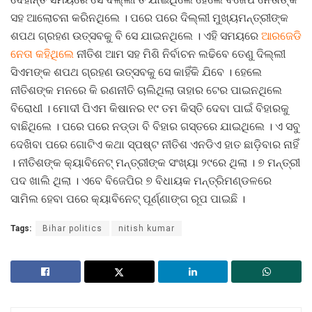
ସହ ଆଲୋଚନା କରିନଥିଲେ । ପରେ ପରେ ଦିଲ୍ଲୀ ମୁଖ୍ୟମନ୍ତ୍ରୀଙ୍କ
ଶପଥ ଗ୍ରହଣ ଉତ୍ସବକୁ ବି ସେ ଯାଇନଥିଲେ । ଏହି ସମୟରେ
ଆରଜେଡି
ନେତା କହିଥିଲେ
ନୀତିଶ ଆମ ସହ ମିଶି ନିର୍ବାଚନ ଲଢିବେ ତେଣୁ ଦିଲ୍ଲୀ
ସିଏମଙ୍କ ଶପଥ ଗ୍ରହଣ ଉତ୍ସବକୁ ସେ କାହିଁକି ଯିବେ । ହେଲେ
ନୀତିଶଙ୍କ ମନରେ କି ରଣନୀତି ଚାଲିଥିଲା ତାହାର ଟେର ପାଇନଥିଲେ
ବିରୋଧୀ । ମୋଦୀ ପିଏମ କିଷାନର ୧୯ ତମ କିସ୍ତି ଦେବା ପାଇଁ ବିହାରକୁ
ବାଛିଥିଲେ । ପରେ ପରେ ନଡ୍ଡା ବି ବିହାର ଗସ୍ତରେ ଯାଇଥିଲେ । ଏ ସବୁ
ଦେଖିବା ପରେ ଗୋଟିଏ କଥା ସ୍ପଷ୍ଟ ନୀତିଶ ଏନଡିଏ ହାତ ଛାଡ଼ିବାର ନାହିଁ
। ନୀତିଶଙ୍କ କ୍ୟାବିନେଟ୍‌ ମନ୍ତ୍ରୀଙ୍କ ସଂଖ୍ୟା ୨୯ରେ ଥିଲା । ୭ ମନ୍ତ୍ରୀ
ପଦ ଖାଲି ଥିଲା । ଏବେ ବିଜେପିର ୭ ବିଧାୟକ ମନ୍ତ୍ରିମଣ୍ଡଳରେ
ସାମିଲ ହେବା ପରେ କ୍ୟାବିନେଟ୍‌ ପୂର୍ଣ୍ଣାଙ୍ଗ ରୂପ ପାଇଛି ।
Tags:
Bihar politics
nitish kumar