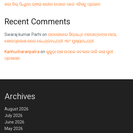
ହାଇ ହିଲ୍ ପିନ୍ଧିବା ଦ୍ଵାରା ଶରୀର ଉପରେ ପଡେ ଏହିସବୁ ପ୍ରଭାବ
Recent Comments
Swaraj kumar Parhi
on
ପରଲୋକରେ ସିଦ୍ଧାନ୍ତ ମହାପାତ୍ରଙ୍କ ମାଆ,
ଶୋକପ୍ରକାଶ କଲେ କେନ୍ଦ୍ରମନ୍ତ୍ରୀ ଏବଂ ମୁଖ୍ୟମନ୍ତ୍ରୀ
Kanhucharanpatra
on
କୁକୁଡ଼ା ଚାଷ ଉପରେ କଟକଣା ଜାରି କଲା ପୁରୀ
ପ୍ରଶାସନ
Archives
August 2026
July 2026
June 2026
May 2026