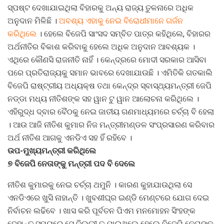
ସ୍ପଷ୍ଟ ଦେଖାଯାଇଥିଲା ବିହାରକୁ ଅନ୍ୟ ରାଜ୍ୟ ତୁଳନାରେ ଅଧିକ
ଅନୁଦାନ ମିଳିଛି ।
ଅବଶ୍ୟ ଏହାକୁ ନେଇ ବିରୋଧୀମାନେ ଗର୍ଜନ
କରିଥିଲେ
। ହେଲେ ବିଜେପି ସାଂସଦ ସମ୍ବିତ ପାତ୍ର କହିଥିଲେ, ବିହାରର
ଅର୍ଥନୀତିର ବିକାଶ କରିବାକୁ ହେଲେ ଅଧିକ ଅନୁଦାନ ଆବଶ୍ୟକ ।
ଏଥିରେ କୌଣସି ରାଜନୀତି ନାହିଁ । କେନ୍ଦ୍ରରେ ମୋଦୀ ସରକାର ଆସିବା
ପରେ ପ୍ରତିରାଜ୍ୟକୁ ସମାନ ଭାବରେ ଦେଖାଯାଉଛି । ଏମିତିକି ଗତକାଲି
ବିଜେପି ରାଷ୍ଟ୍ରୀୟ ଅଧ୍ୟକ୍ଷ ତଥା କେନ୍ଦ୍ର ସ୍ବାସ୍ଥ୍ୟମନ୍ତ୍ରୀ ଜେପି
ନଡ୍ଡା ମଧ୍ୟ ନୀତିଶଙ୍କ ସହ ୱାନ ଟୁ ୱାନ ଆଲୋଚନା କରିଥିଲେ ।
ଏହିରୁଦ୍ଧ ଦ୍ବାର ବୈଠକୁ ନେଇ ଜାତୀୟ ଗଣମାଧ୍ୟମରେ ଚର୍ଚ୍ଚା ବି ହେଲା
। ଆଉ ଆଜି ନୀତିଶ କୁମାର ନିଜ ମନ୍ତ୍ରୀମଣ୍ଡଳ ସଂପ୍ରସାରଣ କରିବାର
ଅର୍ଥ ନୀତିଶ ଆଗକୁ ଏନଡିଏ ସହ ହିଁ ରହିବେ ।
ଉପ-ମୁଖ୍ୟମନ୍ତ୍ରୀ କରିଥିଲେ
୭ ବିଜେପି ନେତାଙ୍କୁ ମନ୍ତ୍ରୀ ପଦ ବି ଦେଲେ
ନୀତିଶ କୁମାରକୁ ନେଇ ଚର୍ଚ୍ଚା ଥମୁନି । କାରଣ କୁହାଯାଉଥିଲା ସେ
ଏନଡିଏରେ ଖୁସି ନାହାନ୍ତି । ଖୁବଶୀଘ୍ର ଇଣ୍ଡି ମେଣ୍ଟରେ ଯୋଗ ଦେଇ
ନିର୍ବାଚନ ଲଢିବେ । ଖାସ କରି ପୂର୍ବତନ ପିଏମ ମନମୋହନ ସିଂହଙ୍କ
ଦେହାନ୍ତ ସମୟରେ ସେ ଦିଲ୍ଲୀ ତ ଯାଇଥିଲେ ହେଲେ ବିଜେପି ନେତାଙ୍କ