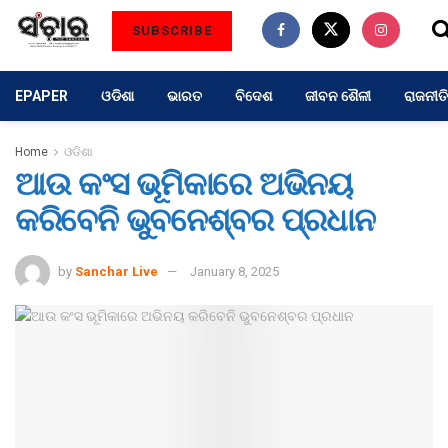
SUBSCRIBE
EPAPER
ଓଡିଶା
ଭାରତ
ବିଦେଶ
ଜୀବନ ଶୈଳୀ
ରାଜନୀତି
Home
ଓଡିଶା
ଆଉ କଂସ ଭୂମିକାରେ ଅଭିନୟ
କରିବେନି ଭୁବନେଶ୍ବର ପ୍ରଧାନ
by
Sanchar Live
January 8, 2025