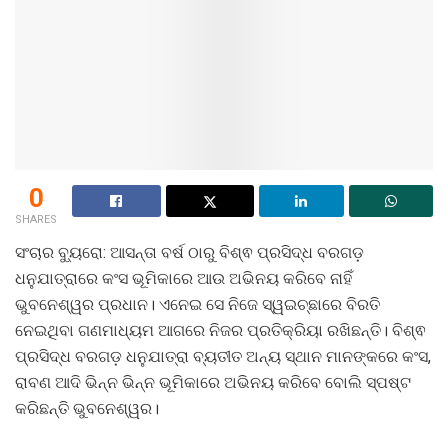
0
SHARES
ସଂଚାର ବ୍ୟୁରୋ: ଆସନ୍ତା ବର୍ଷ ଠାରୁ ବିଶ୍ଵ ପ୍ରସିଦ୍ଧ ବରଗଡ଼
ଧନୁଯାତ୍ରାରେ କଂସ ଭୂମିକାରେ ଆଉ ଅଭିନୟ କରିବେ ନାହିଁ
ଭୁବନେଶ୍ୱର ପ୍ରଧାନ। ଏନେଇ ସେ ନିଜେ ସ୍ୱଇଚ୍ଛାରେ ବିରତି
ନେଇଥିବା ଗଣମାଧ୍ୟମ ଆଗରେ ନିଜର ପ୍ରତିକ୍ରିୟା ରଖିଛନ୍ତି। ବିଶ୍ଵ
ପ୍ରସିଦ୍ଧ ବରଗଡ଼ ଧନୁଯାତ୍ରା ବ୍ୟତୀତ ଅନ୍ୟ ସ୍ଥାନ ମାନଙ୍କରେ କଂସ,
ରାବଣ ଆଦି ଭିନ୍ନ ଭିନ୍ନ ଭୂମିକାରେ ଅଭିନୟ କରିବେ ବୋଲି ସ୍ପଷ୍ଟ
କରିଛନ୍ତି ଭୁବନେଶ୍ୱର।