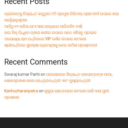
Recent Posts
ଗ୍ରାହକଙ୍କୁ ବିଭ୍ରାନ୍ତ କରୁଥିବା ୯ଟି ପ୍ରମୁଖ ଡିଜିଟାଲ୍ ପ୍ଲାଟଫର୍ମ ଉପରେ କଡ଼ା
କାର୍ଯ୍ୟାନୁଷ୍ଠାନ
ଆଜିଠୁ ୧୨ ତାରିଖ ଯାଏ ସାରା ରାଜ୍ୟରେ ଲାଗିରହିବ ବର୍ଷା
ହାଇ ହିଲ୍ ପିନ୍ଧିବା ଦ୍ଵାରା ଶରୀର ଉପରେ ପଡେ ଏହିସବୁ ପ୍ରଭାବ
ଅଯୋଧ୍ୟା ରାମ ମନ୍ଦିରରେ VIP ଦର୍ଶନ ଉପରେ କଟକଣା
ଶ୍ରୀମନ୍ଦିରର ସୁରକ୍ଷା ବ୍ୟବସ୍ଥାକୁ ନେଇ ଉଠିଲା ପ୍ରଶ୍ନବାଚୀ
Recent Comments
Swaraj kumar Parhi
on
ପରଲୋକରେ ସିଦ୍ଧାନ୍ତ ମହାପାତ୍ରଙ୍କ ମାଆ,
ଶୋକପ୍ରକାଶ କଲେ କେନ୍ଦ୍ରମନ୍ତ୍ରୀ ଏବଂ ମୁଖ୍ୟମନ୍ତ୍ରୀ
Kanhucharanpatra
on
କୁକୁଡ଼ା ଚାଷ ଉପରେ କଟକଣା ଜାରି କଲା ପୁରୀ
ପ୍ରଶାସନ