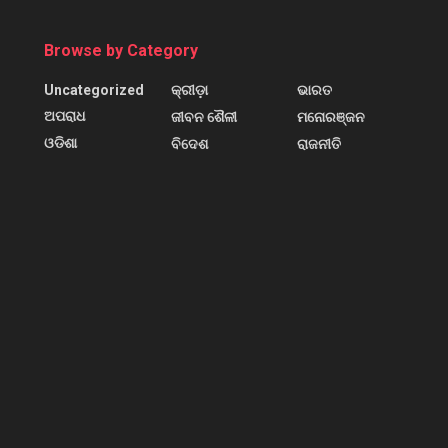
Browse by Category
Uncategorized
କ୍ରୀଡ଼ା
ଭାରତ
ଅପରାଧ
ଜୀବନ ଶୈଳୀ
ମନୋରଞ୍ଜନ
ଓଡିଶା
ବିଦେଶ
ରାଜନୀତି