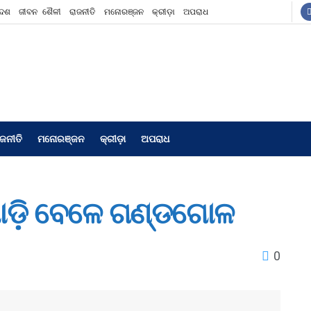
ଦେଶ
ଜୀବନ ଶୈଳୀ
ରାଜନୀତି
ମନୋରଞ୍ଜନ
କ୍ରୀଡ଼ା
ଅପରାଧ
ାଜନୀତି
ମନୋରଞ୍ଜନ
କ୍ରୀଡ଼ା
ଅପରାଧ
ୋଡ଼ି ବେଳେ ଗଣ୍ଡଗୋଳ
0