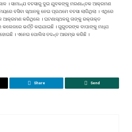
ଗୋଳ । ସାମାନ୍ଯ ବଚସାରୁ ଦୁଇ ଯୁବକଙ୍କୁ ମରଣାନ୍ତକ ଆକ୍ରମଣ
ମୟରେ ବସିବା ସ୍ଥାନକୁ ନେଇ ପ୍ରଥମେ ବଚସା ଲାଗିଥିଲା । ଏଥିରେ
୍ତକ ଆକ୍ରମଣ କରିଥିଲେ । ଘଟଣାସ୍ଥଳରୁ ତାଙ୍କୁ ରକ୍ତାକ୍ତ
ଲ କଲେଜରେ ଭର୍ତ୍ତି କରାଯାଇଛି । ଗୁରୁତରଙ୍କ ବାପାଙ୍କୁ ମଧ୍ଯ
ଗ ହୋଇଛି । ଏନେଇ ପୋଲିସ ତଦନ୍ତ ଆରମ୍ଭ କରିଛି ।
Share
Send