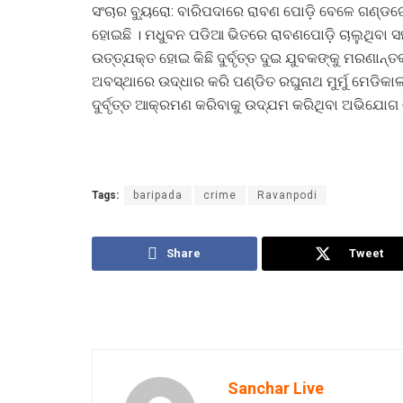
ସଂଚାର ବ୍ୟୁରୋ: ବାରିପଦାରେ ରାବଣ ପୋଡ଼ି ବେଳେ ଗଣ୍ଡ
ହୋଇଛି । ମଧୁବନ ପଡିଆ ଭିତରେ ରାବଣପୋଡ଼ି ଚାଲୁଥିବା ସ
ଉତ୍ତ୍ଯକ୍ତ ହୋଇ କିଛି ଦୁର୍ବୃତ୍ତ ଦୁଇ ଯୁବକଙ୍କୁ ମରଣାନ
ଅବସ୍ଥାରେ ଉଦ୍ଧାର କରି ପଣ୍ଡିତ ରଘୁନାଥ ମୁର୍ମୁ ମେଡିକା
ଦୁର୍ବୃତ୍ତ ଆକ୍ରମଣ କରିବାକୁ ଉଦ୍ଯମ କରିଥିବା ଅଭିଯୋ
Tags:
baripada
crime
Ravanpodi
Share
Tweet
Sanchar Live