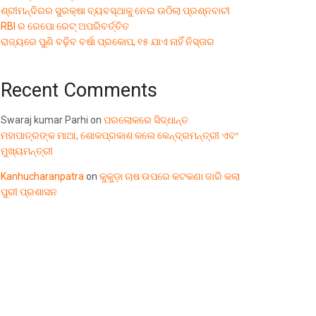
ଶ୍ରୀମନ୍ଦିରର ସୁରକ୍ଷା ବ୍ୟବସ୍ଥାକୁ ନେଇ ଉଠିଲା ପ୍ରଶ୍ନବାଚୀ
RBI ର ରେପୋ ରେଟ୍ ଅପରିବର୍ତ୍ତିତ
ରାଜ୍ୟରେ ପୁଣି ବଢ଼ିବ ବର୍ଷା ପ୍ରକୋପ, ୧୫ ଯାଏ ନାହିଁ ନିସ୍ତାର
Recent Comments
Swaraj kumar Parhi
on
ପରଲୋକରେ ସିଦ୍ଧାନ୍ତ
ମହାପାତ୍ରଙ୍କ ମାଆ, ଶୋକପ୍ରକାଶ କଲେ କେନ୍ଦ୍ରମନ୍ତ୍ରୀ ଏବଂ
ମୁଖ୍ୟମନ୍ତ୍ରୀ
Kanhucharanpatra
on
କୁକୁଡ଼ା ଚାଷ ଉପରେ କଟକଣା ଜାରି କଲା
ପୁରୀ ପ୍ରଶାସନ