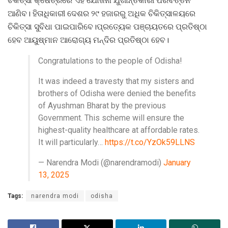
ଚିକିତ୍ସା କ୍ଷେତ୍ରରେ ଏହି ଯୋଜନା ଯୁଗାନ୍ତକାରୀ ପରିବର୍ତ୍ତନ
ଆଣିବ। ହିତାଧିକାରୀ ଦେଶର ୨୯ ହଜାରରୁ ଅଧିକ ଚିକିତ୍ସାଳୟରେ
ଚିକିତ୍ସା ସୁବିଧା ପାଇପାରିବେ।ପ୍ରତ୍ୟେକ ପଞ୍ଚାୟତରେ ପ୍ରତିଷ୍ଠା
ହେବ ଆୟୁଷ୍ମାନ ଆରୋଗ୍ୟ ମନ୍ଦିର ପ୍ରତିଷ୍ଠା ହେବ।
Congratulations to the people of Odisha!
It was indeed a travesty that my sisters and
brothers of Odisha were denied the benefits
of Ayushman Bharat by the previous
Government. This scheme will ensure the
highest-quality healthcare at affordable rates.
It will particularly…
https://t.co/YzOk59LLNS
— Narendra Modi (@narendramodi)
January
13, 2025
Tags:
narendra modi
odisha