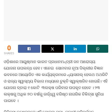
0
SHARES
ଓଡ଼ିଶାରେ ଆୟୁଷ୍ମାନ ଭାରତ ପ୍ରଧାନମନ୍ତ୍ରୀ ଜନ ଆରୋଗ୍ୟ
ଯୋଜନା ଉପଲବ୍ଧ ହେବ। ଏନେଇ ସୋମବାର ନୂଆ ଦିଲ୍ଲୀର ବିଜ୍ଞାନ
ଭବନରେ ଆୟୋଜିତ ଏକ କାର୍ଯ୍ୟକ୍ରମରେ ନ୍ୟାସନାଲ୍ ହେଲଥ ଅଥରିଟି
ଓ ରାଜ୍ୟ ସ୍ୱାସ୍ଥ୍ୟ ବିଭାଗ ମଧ୍ୟରେ ଚୁକ୍ତି ସ୍ୱାକ୍ଷରିତ ହୋଇଛି। ଏହି
ଯୋଜନା ଦ୍ବାରା ୧ କୋଟି ୩ଲକ୍ଷ ପରିବାର ଉପକୃତ ହେବେ । ୨୩
ଲକ୍ଷରୁ ଅଧିକ ୭୦ ବର୍ଷରୁ ଉର୍ଦ୍ଧ୍ୱ ବରିଷ୍ଠ ନାଗରିକ ଚିକିତ୍ସା ସୁବିଧା
ପାଇବେ ।