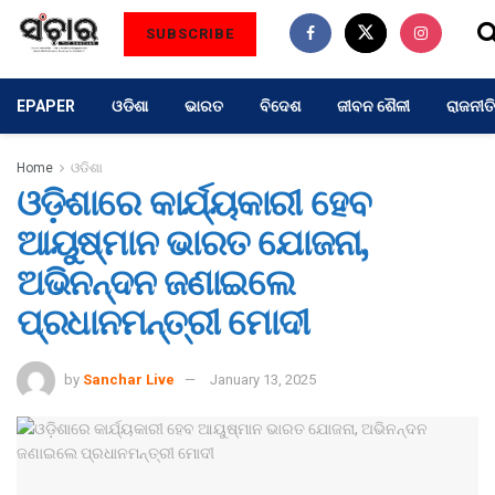
SUBSCRIBE
EPAPER
ଓଡିଶା
ଭାରତ
ବିଦେଶ
ଜୀବନ ଶୈଳୀ
ରାଜନୀତି
Home
ଓଡିଶା
ଓଡ଼ିଶାରେ କାର୍ଯ୍ୟକାରୀ ହେବ
ଆୟୁଷ୍ମାନ ଭାରତ ଯୋଜନା,
ଅଭିନନ୍ଦନ ଜଣାଇଲେ
ପ୍ରଧାନମନ୍ତ୍ରୀ ମୋଦୀ
by
Sanchar Live
January 13, 2025