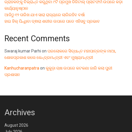
ଗ୍ରାହକଙ୍କୁ ବିଭ୍ରାନ୍ତ କରୁଥିବା ୯ଟି ପ୍ରମୁଖ ଡିଜିଟାଲ୍ ପ୍ଲାଟଫର୍ମ ଉପରେ କଡ଼ା
କାର୍ଯ୍ୟାନୁଷ୍ଠାନ
ଆଜିଠୁ ୧୨ ତାରିଖ ଯାଏ ସାରା ରାଜ୍ୟରେ ଲାଗିରହିବ ବର୍ଷା
ହାଇ ହିଲ୍ ପିନ୍ଧିବା ଦ୍ଵାରା ଶରୀର ଉପରେ ପଡେ ଏହିସବୁ ପ୍ରଭାବ
Recent Comments
Swaraj kumar Parhi
on
ପରଲୋକରେ ସିଦ୍ଧାନ୍ତ ମହାପାତ୍ରଙ୍କ ମାଆ,
ଶୋକପ୍ରକାଶ କଲେ କେନ୍ଦ୍ରମନ୍ତ୍ରୀ ଏବଂ ମୁଖ୍ୟମନ୍ତ୍ରୀ
Kanhucharanpatra
on
କୁକୁଡ଼ା ଚାଷ ଉପରେ କଟକଣା ଜାରି କଲା ପୁରୀ
ପ୍ରଶାସନ
Archives
August 2026
July 2026