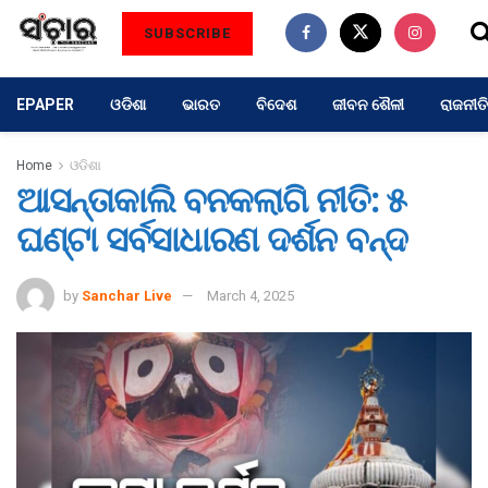
SUBSCRIBE
EPAPER
ଓଡିଶା
ଭାରତ
ବିଦେଶ
ଜୀବନ ଶୈଳୀ
ରାଜନୀତି
Home
ଓଡିଶା
ଆସନ୍ତାକାଲି ବନକଲାଗି ନୀତି: ୫
ଘଣ୍ଟା ସର୍ବସାଧାରଣ ଦର୍ଶନ ବନ୍ଦ
by
Sanchar Live
March 4, 2025