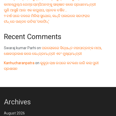
କମନୱେଲ୍ଥ ଗେମ୍ସ ଚାମ୍ପିଅନଙ୍କୁ ସାକ୍ଷାତ କଲେ ପ୍ରଧାନମନ୍ତ୍ରୀ
ପୁଣି ଆସୁଛି ଆଉ ଏକ ଲଘୁଚାପ, ପ୍ରବଳ ବର୍ଷିବ…
୨ ବର୍ଷ ପରେ ଦଳରେ ମିଳିଲା ସୁଯୋଗ, କାନ୍ଦି ପକାଇଲେ ସରଫରାଜ
ଚୀନ୍ ରେ ତାଣ୍ଡବ ରଚିଲା ‘ଡଲଫିନ୍’
Recent Comments
Swaraj kumar Parhi
on
ପରଲୋକରେ ସିଦ୍ଧାନ୍ତ ମହାପାତ୍ରଙ୍କ ମାଆ,
ଶୋକପ୍ରକାଶ କଲେ କେନ୍ଦ୍ରମନ୍ତ୍ରୀ ଏବଂ ମୁଖ୍ୟମନ୍ତ୍ରୀ
Kanhucharanpatra
on
କୁକୁଡ଼ା ଚାଷ ଉପରେ କଟକଣା ଜାରି କଲା ପୁରୀ
ପ୍ରଶାସନ
Archives
August 2026