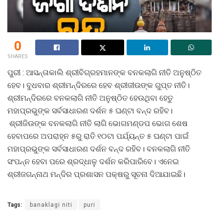
0
SHARES
ପୁରୀ
: ଆସନ୍ତାକାଲି ଶ୍ରୀବିଗ୍ରହମାନଙ୍କ ବନକଲାଗି ନୀତି ଅନୁଷ୍ଠିତ
ହେବ। ବୁଧବାର ଶ୍ରୀମନ୍ଦିରରେ ହେବ ଶ୍ରୀଜୀଉଙ୍କ ଗୁପ୍ତ ନୀତି।
ଶ୍ରୀମନ୍ଦିରରେ ବନକଲାଗି ନୀତି ଅନୁଷ୍ଠିତ ହେଉଥିବା ହେତୁ
ମହାପ୍ରଭୁଙ୍କ ସର୍ବସାଧାରଣ ଦର୍ଶନ ୫ ଘଣ୍ଟା ବନ୍ଦ ରହିବ।
ଶ୍ରୀଜିଉଙ୍କ ବନକଲାଗି ନୀତି ଲାଗି ଭୋଗମଣ୍ଡପ ଭୋଗ ଶେଷ
ହେବାପରେ ଅପରାହ୍ନ ୫ରୁ ରାତି ୧୦ଟା ପର୍ଯ୍ୟନ୍ତ ୫ ଘଣ୍ଟା ପାଇଁ
ମହାପ୍ରଭୁଙ୍କ ସର୍ବସାଧାରଣ ଦର୍ଶନ ବନ୍ଦ ରହିବ। ବନକଲାଗି ନୀତି
ସଂପନ୍ନ ହେବା ପରେ ଶ୍ରଦ୍ଧାଳୁ ଦର୍ଶନ କରିପାରିବେ। ଏନେଇ
ଶ୍ରୀଜଗନ୍ନାଥ ମନ୍ଦିର ପ୍ରଶାସନ ପକ୍ଷରୁ ସୂଚନା ଦିଆଯାଇଛି।
Tags:
banaklagi niti
puri