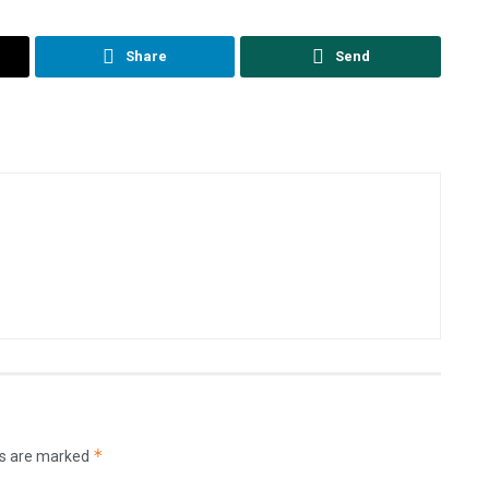
Share
Send
*
ds are marked