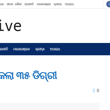
ଦେଶ
ଜୀବନ ଶୈଳୀ
ରାଜନୀତି
ମନୋରଞ୍ଜନ
କ୍ରୀଡ଼ା
ଅପରାଧ
ାଜନୀତି
ମନୋରଞ୍ଜନ
କ୍ରୀଡ଼ା
ଅପରାଧ
କଲା ୩୫ ଡିଗ୍ରୀ
0