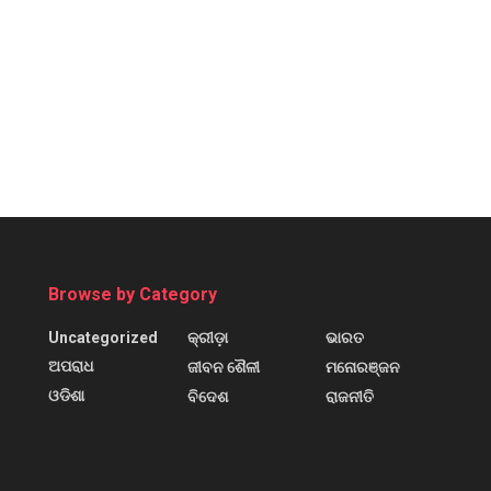
Browse by Category
Uncategorized
କ୍ରୀଡ଼ା
ଭାରତ
ଅପରାଧ
ଜୀବନ ଶୈଳୀ
ମନୋରଞ୍ଜନ
ଓଡିଶା
ବିଦେଶ
ରାଜନୀତି