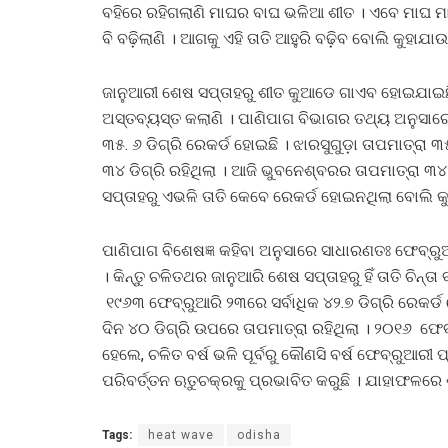
ବହିରେ ରହିଗଲାଣି ମାଘର ବାଘ ଭଳିଆ ଶୀତ । ଏବେ ମାଘ ମା
ବି ବଢ଼ିଲାଣି । ଆଗକୁ ଏହି ତାତି ଆହୁରି ବଢ଼ିବ ବୋଲି କୁହାଯାଉ
ଜାନୁଆରୀ ଶେଷ ସପ୍ତାହରୁ ଶୀତ କୁଆଡେ ଗାଏବ ହୋଇଯାଇଛି 
ଅସ୍ତବ୍ୟସ୍ତ କଲାଣି । ପାଣିପାଗ ବିଭାଗର ତଥ୍ୟ ଅନୁସାରେ
୩୫. ୬ ଡିଗ୍ରି ରେକର୍ଡ ହୋଇଛି । ଝାରସୁଗୁଡ଼ା ତାପମାତ୍ର
୩୪ ଡିଗ୍ରି ରହିଥିଲା । ଆଜି ଭୁବନେଶ୍ବରର ତାପମାତ୍ରା ୩୪
ସପ୍ତାହରୁ ଏଭଳି ତାତି କେବେ ରେକର୍ଡ ହୋଇନଥିଲା ବୋଲି କୁ
ପାଣିପାଗ ବିଶେଷଜ୍ଞ କହିବା ଅନୁସାରେ ସାଧାରଣତଃ ଫେବ୍ରୁଆ
। କିନ୍ତୁ ଚଳିତଥର ଜାନୁଆରି ଶେଷ ସପ୍ତାହରୁ ହିଁ ତାତି ଚିନ୍
୧୯୬୩ ଫେବ୍ରୁଆରି ୨୩ରେ ସର୍ବାଧିକ ୪୨.୭ ଡିଗ୍ରି ରେକର୍ଡ
ଦିନ ୪୦ ଡିଗ୍ରି ଉପରେ ତାପମାତ୍ରା ରହିଥିଲା । ୨୦୧୬ ଫେବ
ହେଲେ, ଚଳିତ ବର୍ଷ ଭଳି ପୂର୍ବରୁ କୌଣସି ବର୍ଷ ଫେବ୍ରୁଆରୀ
ପରିବର୍ତ୍ତନ ଋତୁଚକ୍ରକୁ ପ୍ରଭାବିତ କରୁଛି । ଯାହାଫଳରେ
Tags:
heat wave
odisha