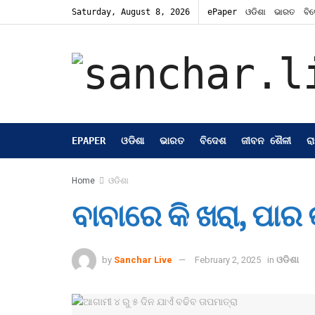
Saturday, August 8, 2026
ePaper
ଓଡିଶା
ଭାରତ
ବି
EPAPER
ଓଡିଶା
ଭାରତ
ବିଦେଶ
ଜୀବନ ଶୈଳୀ
ର
Home
ଓଡିଶା
ବାବାରେ କି ଖରା, ପାର 
by
Sanchar Live
February 2, 2025
in
ଓଡିଶା