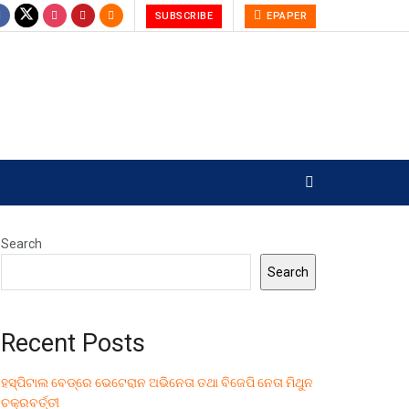
SUBSCRIBE
EPAPER
Search
Search
Recent Posts
ହସ୍ପିଟାଲ ବେଡ୍‌ରେ ଭେଟେରାନ ଅଭିନେତା ତଥା ବିଜେପି ନେତା ମିଥୁନ
ଚକ୍ରବର୍ତ୍ତୀ