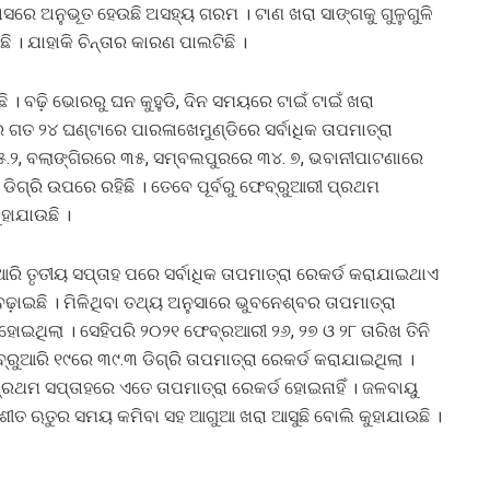
ସରେ ଅନୁଭୂତ ହେଉଛି ଅସହ୍ୟ ଗରମ । ଟାଣ ଖରା ସାଙ୍ଗକୁ ଗୁଳୁଗୁଳି
ଛି । ଯାହାକି ଚିନ୍ତାର କାରଣ ପାଲଟିଛି ।
। ବଢ଼ି ଭୋରରୁ ଘନ କୁହୁଡି, ଦିନ ସମୟରେ ଟାଇଁ ଟାଇଁ ଖରା
 ଗତ ୨୪ ଘଣ୍ଟାରେ ପାରଳାଖେମୁଣ୍ଡିରେ ସର୍ବାଧିକ ତାପମାତ୍ରା
ା ୩୫.୨, ବଲାଙ୍ଗିରରେ ୩୫, ସମ୍ବଲପୁରରେ ୩୪. ୭, ଭବାନୀପାଟଣାରେ
 ଡିଗ୍ରି ଉପରେ ରହିଛି । ତେବେ ପୂର୍ବରୁ ଫେବ୍ରୁଆରୀ ପ୍ରଥମ
ହାଯାଉଛି ।
ରି ତୃତୀୟ ସପ୍ତାହ ପରେ ସର୍ବାଧିକ ତାପମାତ୍ରା ରେକର୍ଡ କରାଯାଇଥାଏ
ତା ବଢ଼ାଇଛି । ମିଳିଥିବା ତଥ୍ୟ ଅନୁସାରେ ଭୁବନେଶ୍ବର ତାପମାତ୍ରା
 ହୋଇଥିଲା । ସେହିପରି ୨୦୨୧ ଫେବ୍ରଆରୀ ୨୬, ୨୭ ଓ ୨୮ ତାରିଖ ତିନି
୍ରୁଆରି ୧୯ରେ ୩୯.୩ ଡିଗ୍ରି ତାପମାତ୍ରା ରେକର୍ଡ କରାଯାଇଥିଲା ।
 ପ୍ରଥମ ସପ୍ତାହରେ ଏତେ ତାପମାତ୍ରା ରେକର୍ଡ ହୋଇନାହିଁ । ଜଳବାୟୁ
 ଶୀତ ଋତୁର ସମୟ କମିବା ସହ ଆଗୁଆ ଖରା ଆସୁଛି ବୋଲି କୁହାଯାଉଛି ।