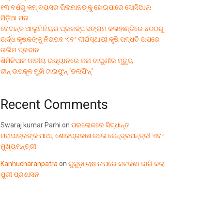
୧୩ ବର୍ଷରୁ କମ୍ ବୟସର ପିଲାମାନଙ୍କୁ ହୋଇପାରେ ସୋସିଆଲ
ମିଡ଼ିଆ ମନା
ବେଦାନ୍ତ ଆଲୁମିନିୟର ପ୍ରକଳ୍ପ ସଙ୍ଗମ କଳାହାଣ୍ଡିରେ ୪୦୦ରୁ
ଉର୍ଦ୍ଧ କୃଷକଙ୍କୁ ନିରାପଦ ଏବଂ ଦୀର୍ଘସ୍ଥାୟୀ କୃଷି ପଦ୍ଧତି ଉପରେ
ତାଲିମ ପ୍ରଦାନ
ଶିମିଳିପାଳ ଜାତୀୟ ଉଦ୍ୟାନରେ କଳା ବାଘୁଣୀର ମୃତ୍ୟୁ
ଚୀନ୍ ଉପକୂଳ ମୁହାଁ ଟାଇଫୁନ୍ ‘ଡଲଫିନ୍’
Recent Comments
Swaraj kumar Parhi
on
ପରଲୋକରେ ସିଦ୍ଧାନ୍ତ
ମହାପାତ୍ରଙ୍କ ମାଆ, ଶୋକପ୍ରକାଶ କଲେ କେନ୍ଦ୍ରମନ୍ତ୍ରୀ ଏବଂ
ମୁଖ୍ୟମନ୍ତ୍ରୀ
Kanhucharanpatra
on
କୁକୁଡ଼ା ଚାଷ ଉପରେ କଟକଣା ଜାରି କଲା
ପୁରୀ ପ୍ରଶାସନ