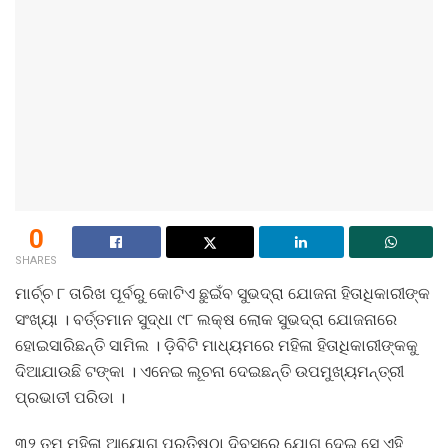
0
SHARES
ମାର୍ଚ୍ଚ ୮ ତାରିଖ ପୂର୍ବରୁ କୋଟିଏ ଛୁଇଁବ ସୁଭଦ୍ରା ଯୋଜନା ହିତାଧିକାରୀଙ୍କ
ସଂଖ୍ୟା । ବର୍ତ୍ତମାନ ସୁଦ୍ଧା ୯୮ ଲକ୍ଷ ଲୋକ ସୁଭଦ୍ରା ଯୋଜନାରେ
ହୋଇସାରିଛନ୍ତି ସାମିଲ । ଡ଼ିବିଟି ମାଧ୍ୟମରେ ମହିଳା ହିତାଧିକାରୀଙ୍କକୁ
ଦିଆଯାଉଛି ଟଙ୍କା । ଏନେଇ ଲୂଚନା ଦେଇଛନ୍ତି ଉପମୁଖ୍ୟମନ୍ତ୍ରୀ
ପ୍ରଭାତୀ ପରିଡା ।
୩୨ ତମ ମହିଳା ଆୟୋଗ ପ୍ରତିଷ୍ଠା ଦିବସରେ ଯୋଗ ଦେଇ ସେ ଏହି