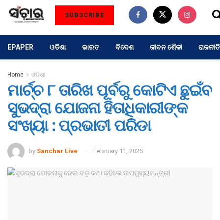
SUBSCRIBE
EPAPER
ଓଡିଶା
ଭାରତ
ବିଦେଶ
ଜୀବନ ଶୈଳୀ
ରାଜନୀତି
Home
ଓଡିଶା
ମାର୍ଚ୍ଚ ୮ ତାରିଖ ପୂର୍ବରୁ କୋଟିଏ ଛୁଇଁବ
ସୁଭଦ୍ରା ଯୋଜନା ହିତାଧିକାରୀଙ୍କ
ସଂଖ୍ୟା : ପ୍ରଭାତୀ ପରିଡା
by
Sanchar Live
February 11, 2025