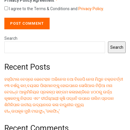
*
Privacy Policy Agreement
I agree to the Terms & Conditions and
Privacy Policy
.
Search
Search
Recent Posts
ହସ୍ପିଟାଲ ବେଡ୍‌ରେ ଭେଟେରାନ ଅଭିନେତା ତଥା ବିଜେପି ନେତା ମିଥୁନ ଚକ୍ରବର୍ତ୍ତୀ
୧୩ ବର୍ଷରୁ କମ୍ ବୟସର ପିଲାମାନଙ୍କୁ ହୋଇପାରେ ସୋସିଆଲ ମିଡ଼ିଆ ମନା
ବେଦାନ୍ତ ଆଲୁମିନିୟର ପ୍ରକଳ୍ପ ସଙ୍ଗମ କଳାହାଣ୍ଡିରେ ୪୦୦ରୁ ଉର୍ଦ୍ଧ
କୃଷକଙ୍କୁ ନିରାପଦ ଏବଂ ଦୀର୍ଘସ୍ଥାୟୀ କୃଷି ପଦ୍ଧତି ଉପରେ ତାଲିମ ପ୍ରଦାନ
ଶିମିଳିପାଳ ଜାତୀୟ ଉଦ୍ୟାନରେ କଳା ବାଘୁଣୀର ମୃତ୍ୟୁ
ଚୀନ୍ ଉପକୂଳ ମୁହାଁ ଟାଇଫୁନ୍ ‘ଡଲଫିନ୍’
Recent Comments