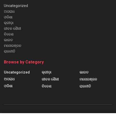
Uncategorized
ଅପରାଧ
ଓଡିଶା
କ୍ରୀଡ଼ା
ଜୀବନ ଶୈଳୀ
ବିଦେଶ
ଭାରତ
ମନୋରଞ୍ଜନ
ରାଜନୀତି
Browse by Category
Uncategorized
କ୍ରୀଡ଼ା
ଭାରତ
ଅପରାଧ
ଜୀବନ ଶୈଳୀ
ମନୋରଞ୍ଜନ
ଓଡିଶା
ବିଦେଶ
ରାଜନୀତି