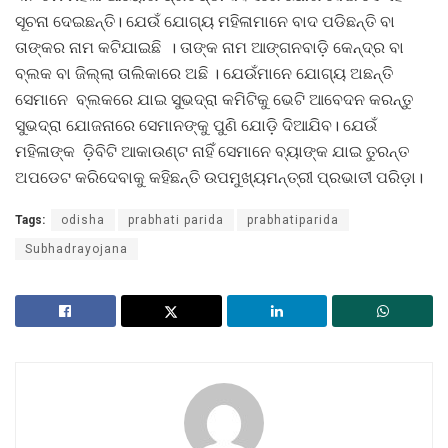
ସୂଚନା ଦେଇଛନ୍ତି। ଯେଉଁ ଯୋଗ୍ୟ ମହିଳାମାନେ ବାଦ ପଡିଛନ୍ତି ବା
ତାଙ୍କର ନାମ କଟିଯାଇଛି । ତାଙ୍କ ନାମ ଆଙ୍ଗନବାଡ଼ି କେନ୍ଦ୍ର ବା
ବ୍ଲକ ବା ଜିଲ୍ଲା ତାଲିକାରେ ଅଛି । ଯେଉଁମାନେ ଯୋଗ୍ୟ ଅଛନ୍ତି
ସେମାନେ ବ୍ଲକରେ ଯାଇ ସୁଭଦ୍ରା କମିଟିକୁ ଭେଟି ଆବେଦନ କରନ୍ତୁ
ସୁଭଦ୍ରା ଯୋଜନାରେ ସେମାନଙ୍କୁ ପୁଣି ଯୋଡ଼ି ଦିଆଯିବ। ଯେଉଁ
ମହିଳାଙ୍କ ଡି଼ବିଟି ଆକାଉଣ୍ଟ ନାହିଁ ସେମାନେ ବ୍ୟାଙ୍କ ଯାଇ ତୁରନ୍ତ
ଅପଡେଟ କରିଦେବାକୁ କହିଛନ୍ତି ଉପମୁଖ୍ୟମନ୍ତ୍ରୀ ପ୍ରଭାତୀ ପରିଡ଼ା।
Tags:
odisha
prabhati parida
prabhatiparida
Subhadrayojana